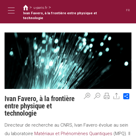
You
Skip
>
>
to
u-paris.fr
are
FR
main
Ivan Favero, à la frontière entre physique et
here
Toggle
content
technologie
navigation
Sh
Ivan Favero, à la frontière
entre physique et
technologie
Directeur de recherche au CNRS, Ivan Favero évolue au sein
du laboratoire
Matériaux et Phénomènes Quantiques
(MPQ). Il