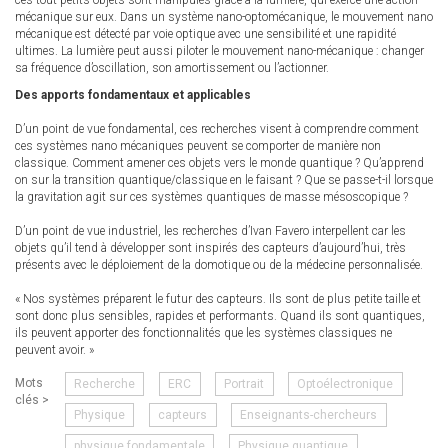
ces tout petits objets sont manipulés grâce à la lumière, qui exerce une action
mécanique sur eux. Dans un système nano-optomécanique, le mouvement nano
mécanique est détecté par voie optique avec une sensibilité et une rapidité
ultimes. La lumière peut aussi piloter le mouvement nano-mécanique : changer
sa fréquence d’oscillation, son amortissement ou l’actionner.
Des apports fondamentaux et applicables
D’un point de vue fondamental, ces recherches visent à comprendre comment
ces systèmes nano mécaniques peuvent se comporter de manière non
classique. Comment amener ces objets vers le monde quantique ? Qu’apprend
on sur la transition quantique/classique en le faisant ? Que se passe-t-il lorsque
la gravitation agit sur ces systèmes quantiques de masse mésoscopique ?
D’un point de vue industriel, les recherches d’Ivan Favero interpellent car les
objets qu’il tend à développer sont inspirés des capteurs d’aujourd’hui, très
présents avec le déploiement de la domotique ou de la médecine personnalisée.
« Nos systèmes préparent le futur des capteurs. Ils sont de plus petite taille et
sont donc plus sensibles, rapides et performants. Quand ils sont quantiques,
ils peuvent apporter des fonctionnalités que les systèmes classiques ne
peuvent avoir. »
Mots
Recherche
ERC
Portrait
Optoélectronique
clés >
Physique
capteurs
Enseignants-chercheurs
physique fondamentale
Physique quantique