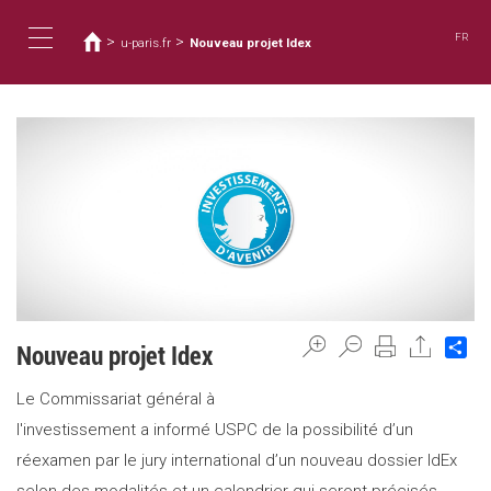
You
Skip
to
are
FR
>
>
u-paris.fr
Nouveau projet Idex
main
here
Toggle
content
navigation
Sh
Nouveau projet Idex
Le Commissariat général à
l'investissement a informé USPC de la possibilité d’un
réexamen par le jury international d’un nouveau dossier IdEx