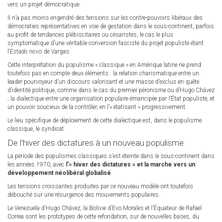
vers un projet démocratique.
Il n’a pas moins engendré des tensions sur les contre-pouvoirs libéraux des
démocraties représentatives en voie de gestation dans le sous-continent, parfois
au profit de tendances plébiscitaires ou césaristes, le cas le plus
symptomatique d’une véritable conversion fasciste du projet populiste étant
l’
Estado novo
de Vargas.
Cette interprétation du populisme « classique » en Amérique latine ne prend
toutefois pas en compte deux éléments : la relation charismatique entre un
leader pourvoyeur d’un discours valorisant et une masse d’exclus en quête
d’identité politique, comme dans le cas du premier péronisme ou d’Hugo Chávez
; la dialectique entre une organisation populaire émancipée par l’État populiste, et
un pouvoir soucieux de la contrôler, en l’« étatisant » progressivement.
Le lieu spécifique de déploiement de cette dialectique est, dans le populisme
classique, le syndicat.
De l’hiver des dictatures à un nouveau populisme
La période des populismes classiques s’est éteinte dans le sous-continent dans
les années 1970, avec
l’« hiver des dictatures » et la marche vers un
développement néolibéral globalisé
.
Les tensions croissantes produites par ce nouveau modèle ont toutefois
débouché sur une résurgence des mouvements populaires.
Le Venezuela d’Hugo Chávez, la Bolivie d’Evo Morales et l’Équateur de Rafael
Correa sont les prototypes de cette refondation, sur de nouvelles bases, du