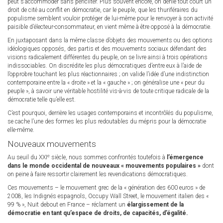
peut s’accommoder sans péricliter. Plus souvent encore, on dénie tout court un
droit de cité au conflit en démocratie, car le peuple, que les thuriféraires du
populisme semblent vouloir protéger de lui-même pour le renvoyer à son activité
paisible d’électeur-consommateur, en vient même à être opposé à la démocratie.
En juxtaposant dans la même classe d’objets des mouvements ou des options
idéologiques opposés, des partis et des mouvements sociaux défendant des
visions radicalement différentes du peuple, on se livre ainsi à trois opérations
indissociables. On discrédite les plus démocratiques d’entre eux à l’aide de
l’opprobre touchant les plus réactionnaires ; on valide l’idée d’une indistinction
contemporaine entre la « droite » et la « gauche » ; on généralise une « peur du
peuple », à savoir une véritable hostilité vis-à-vis de toute critique radicale de la
démocratie telle qu’elle est.
C’est pourquoi, derrière les usages contemporains et incontrôlés du populisme,
se cache l’une des formes les plus redoutables du mépris pour la démocratie
elle-même.
Nouveaux mouvements
e
Au seuil du XXI
siècle, nous sommes confrontés toutefois à
l’émergence
dans le monde occidental de nouveaux « mouvements populaires »
dont
on peine à faire ressortir clairement les revendications démocratiques.
Ces mouvements – le mouvement grec de la « génération des 600 euros » de
2008, les Indignés espagnols, Occupy Wall Street, le mouvement italien des «
99 % », Nuit debout en France – réclament un
élargissement de la
démocratie en tant qu’espace de droits, de capacités, d’égalité.