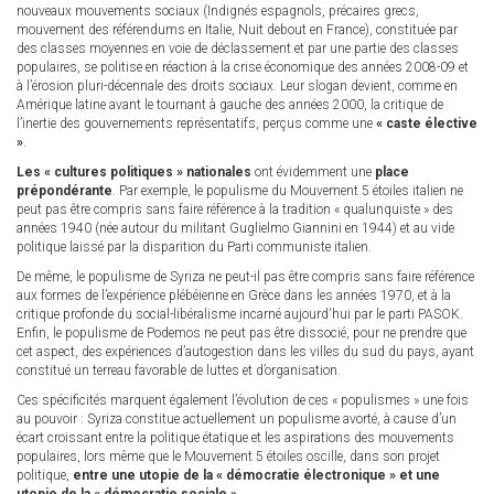
nouveaux mouvements sociaux (Indignés espagnols, précaires grecs,
mouvement des référendums en Italie, Nuit debout en France), constituée par
des classes moyennes en voie de déclassement et par une partie des classes
populaires, se politise en réaction à la crise économique des années 2008-09 et
à l’érosion pluri-décennale des droits sociaux. Leur slogan devient, comme en
Amérique latine avant le tournant à gauche des années 2000, la critique de
l’inertie des gouvernements représentatifs, perçus comme une
« caste élective
»
.
Les « cultures politiques » nationales
ont évidemment une
place
prépondérante
. Par exemple, le populisme du Mouvement 5 étoiles italien ne
peut pas être compris sans faire référence à la tradition « qualunquiste » des
années 1940 (née autour du militant Guglielmo Giannini en 1944) et au vide
politique laissé par la disparition du Parti communiste italien.
De même, le populisme de Syriza ne peut-il pas être compris sans faire référence
aux formes de l’expérience plébéienne en Grèce dans les années 1970, et à la
critique profonde du social-libéralisme incarné aujourd'hui par le parti PASOK.
Enfin, le populisme de Podemos ne peut pas être dissocié, pour ne prendre que
cet aspect, des expériences d’autogestion dans les villes du sud du pays, ayant
constitué un terreau favorable de luttes et d’organisation.
Ces spécificités marquent également l’évolution de ces « populismes » une fois
au pouvoir : Syriza constitue actuellement un populisme avorté, à cause d’un
écart croissant entre la politique étatique et les aspirations des mouvements
populaires, lors même que le Mouvement 5 étoiles oscille, dans son projet
politique,
entre une utopie de la « démocratie électronique » et une