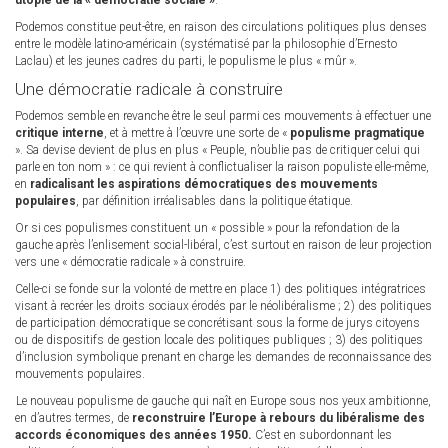
utopie de la « démocratie sociale »
.
Podemos constitue peut-être, en raison des circulations politiques plus denses
entre le modèle latino-américain (systématisé par la philosophie d’Ernesto
Laclau) et les jeunes cadres du parti, le populisme le plus « mûr ».
Une démocratie radicale à construire
Podemos semble en revanche être le seul parmi ces mouvements à effectuer une
critique interne
, et à mettre à l’œuvre une sorte de «
populisme pragmatique
». Sa devise devient de plus en plus « Peuple, n’oublie pas de critiquer celui qui
parle en ton nom » : ce qui revient à conflictualiser la raison populiste elle-même,
en
radicalisant les aspirations démocratiques des mouvements
populaires
, par définition irréalisables dans la politique étatique.
Or si ces populismes constituent un « possible » pour la refondation de la
gauche après l’enlisement social-libéral, c’est surtout en raison de leur projection
vers une « démocratie radicale » à construire.
Celle-ci se fonde sur la volonté de mettre en place 1) des politiques intégratrices
visant à recréer les droits sociaux érodés par le néolibéralisme ; 2) des politiques
de participation démocratique se concrétisant sous la forme de jurys citoyens
ou de dispositifs de gestion locale des politiques publiques ; 3) des politiques
d’inclusion symbolique prenant en charge les demandes de reconnaissance des
mouvements populaires.
Le nouveau populisme de gauche qui naît en Europe sous nos yeux ambitionne,
en d’autres termes, de
reconstruire l’Europe à rebours du libéralisme des
accords économiques des années 1950.
C’est en subordonnant les