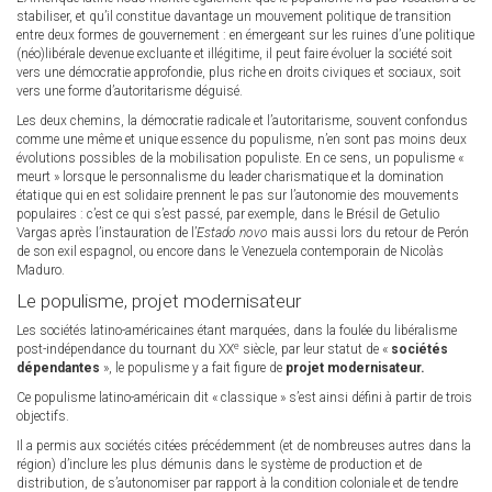
stabiliser, et qu’il constitue davantage un mouvement politique de transition
entre deux formes de gouvernement : en émergeant sur les ruines d’une politique
(néo)libérale devenue excluante et illégitime, il peut faire évoluer la société soit
vers une démocratie approfondie, plus riche en droits civiques et sociaux, soit
vers une forme d’autoritarisme déguisé.
Les deux chemins, la démocratie radicale et l’autoritarisme, souvent confondus
comme une même et unique essence du populisme, n’en sont pas moins deux
évolutions possibles de la mobilisation populiste. En ce sens, un populisme «
meurt » lorsque le personnalisme du leader charismatique et la domination
étatique qui en est solidaire prennent le pas sur l’autonomie des mouvements
populaires : c’est ce qui s’est passé, par exemple, dans le Brésil de Getulio
Vargas après l’instauration de l’
Estado novo
mais aussi lors du retour de Perón
de son exil espagnol, ou encore dans le Venezuela contemporain de Nicolàs
Maduro.
Le populisme, projet modernisateur
Les sociétés latino-américaines étant marquées, dans la foulée du libéralisme
e
post-indépendance du tournant du XX
siècle, par leur statut de «
sociétés
dépendantes
», le populisme y a fait figure de
projet modernisateur.
Ce populisme latino-américain dit « classique » s’est ainsi défini à partir de trois
objectifs.
Il a permis aux sociétés citées précédemment (et de nombreuses autres dans la
région) d’inclure les plus démunis dans le système de production et de
distribution, de s’autonomiser par rapport à la condition coloniale et de tendre