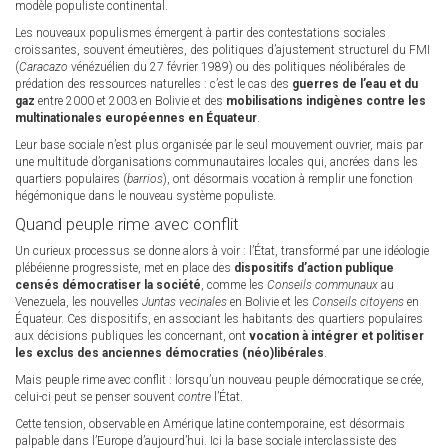
modèle populiste continental.
Les nouveaux populismes émergent à partir des contestations sociales
croissantes, souvent émeutières, des politiques d’ajustement structurel du FMI
(
Caracazo
vénézuélien du 27 février 1989) ou des politiques néolibérales de
prédation des ressources naturelles : c’est le cas des
guerres de l’eau et du
gaz
entre 2000 et 2003 en Bolivie et des
mobilisations indigènes contre les
multinationales européennes en Équateur
.
Leur base sociale n’est plus organisée par le seul mouvement ouvrier, mais par
une multitude d’organisations communautaires locales qui, ancrées dans les
quartiers populaires (
barrios
), ont désormais vocation à remplir une fonction
hégémonique dans le nouveau système populiste.
Quand peuple rime avec conflit
Un curieux processus se donne alors à voir : l’État, transformé par une idéologie
plébéienne progressiste, met en place des
dispositifs d’action publique
censés démocratiser la société
, comme les
Conseils communaux
au
Venezuela, les nouvelles
Juntas vecinales
en Bolivie et les
Conseils citoyens
en
Équateur. Ces dispositifs, en associant les habitants des quartiers populaires
aux décisions publiques les concernant, ont
vocation à intégrer et politiser
les exclus des anciennes démocraties (néo)libérales
.
Mais peuple rime avec conflit : lorsqu’un nouveau peuple démocratique se crée,
celui-ci peut se penser souvent
contre
l’État.
Cette tension, observable en Amérique latine contemporaine, est désormais
palpable dans l’Europe d’aujourd’hui. Ici la base sociale interclassiste des