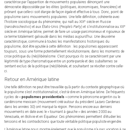
caractérise par l’apparition de mouvements populaires dénonçant une
démocratie dépossédée par les élites (politiques, économiques, financières) et
prônant que celle-ci soit élargie de façon égale et effective à tous. Donc, point de
populisme sans mouvements populaires. Une telle définition, cohérente avec
e
l’histoire sociologique du phénomène, qui naît au XIX
siècle en Russie
e
(
narodnischestvo
) et aux États-Unis (
People’s Party
) et s’institutionnalise au XX
siècle en Amérique latine, permet de faire un usage parcimonieux et rigoureux de
ce terme totalement galvaudé dans les médias aujourd’hui. Une deuxième
caractéristique, commune à toutes les manifestations historiques du
populisme, doit être ajoutée à cette définition : les populismes apparaissent
toujours, sous une forme potentiellement révolutionnaire, dans les moments de
crise politique du (néo)libéralisme. C’est pourquoi ils se caractérisent par une
légitimité de type charismatique entre un porte-parole et des subalternes se
sentant exclus de la politique (néo)libérale, et souhaitant se révolter contre celle-
ci.
Retour en Amérique latine
Une telle définition ne peut être travaillée qu’à partir du contexte géographique où
le populisme s’est institutionnalisé, c’est-à-dire en Amérique latine. De fréquents
cycles de «
populismes providentiels
» comme le péronisme argentin ou le
cardénisme mexicain (mouvement créé autour du président Lazaro Cardenas
dans les années 30) ont marqué la région. Pensons encore aux derniers
mouvements en date avec le « tournant à gauche » des années 2000 au
Venezuela, en Bolivie et en Équateur. Ces phénomènes permettent d’étudier les
tensions et les contradictions que toute véritable politique populiste engendre.
L’Amérique latine nous montre également que le populisme n’a pas vocation à se