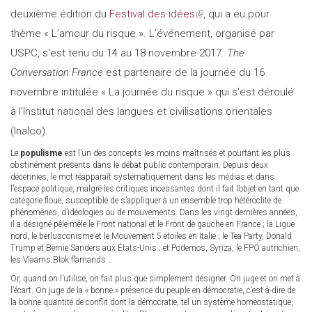
deuxième édition du
Festival des idées
external)
(link
, qui a eu pour
thème « L’amour du risque ». L’événement, organisé par
is
USPC, s'est tenu du 14 au 18 novembre 2017.
external)
The
Conversation France
est partenaire de la journée du 16
novembre intitulée « La journée du risque » qui s'est déroulé
à l’Institut national des langues et civilisations orientales
(Inalco).
Le
populisme
est l’un des concepts les moins maîtrisés et pourtant les plus
obstinément présents dans le débat public contemporain. Depuis deux
décennies, le mot réapparaît systématiquement dans les médias et dans
l’espace politique, malgré les critiques incessantes dont il fait l’objet en tant que
catégorie floue, susceptible de s’appliquer à un ensemble trop hétéroclite de
phénomènes, d’idéologies ou de mouvements. Dans les vingt dernières années,
il a désigné pêle-mêle le Front national et le Front de gauche en France ; la Ligue
nord, le berlusconisme et le Mouvement 5 étoiles en Italie ; le Tea Party, Donald
Trump et Bernie Sanders aux États-Unis ; et Podemos, Syriza, le FPÖ autrichien,
les Vlaams Blok flamands…
Or, quand on l’utilise, on fait plus que simplement désigner. On juge et on met à
l’écart. On juge de la « bonne » présence du peuple en démocratie, c’est-à-dire de
la bonne quantité de conflit dont la démocratie, tel un système homéostatique,