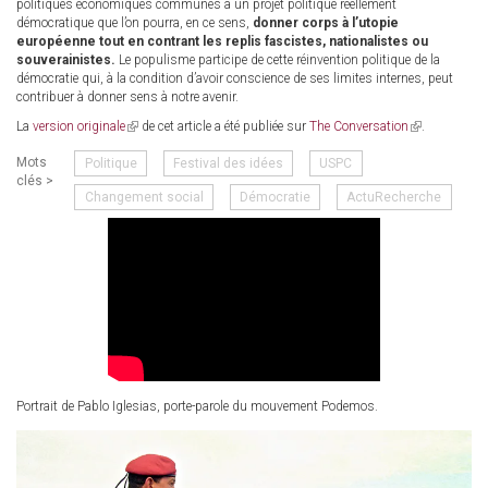
politiques économiques communes à un projet politique réellement
démocratique que l’on pourra, en ce sens,
donner corps à l’utopie
européenne tout en contrant les replis fascistes, nationalistes ou
souverainistes.
Le populisme participe de cette réinvention politique de la
démocratie qui, à la condition d’avoir conscience de ses limites internes, peut
contribuer à donner sens à notre avenir.
La
version originale
(link
de cet article a été publiée sur
The Conversation
(link
.
is
is
Mots
Politique
Festival des idées
USPC
external)
external)
clés >
Changement social
Démocratie
ActuRecherche
Portrait de Pablo Iglesias, porte-parole du mouvement Podemos.