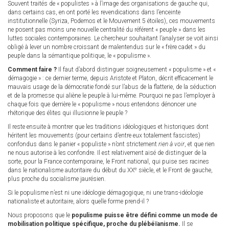
Souvent traités de « populistes » à l’image des organisations de gauche qui,
dans certains cas, en ont porté les revendications dans l’enceinte
institutionnelle (Syriza, Podemos et le Mouvement 5 étoiles), ces mouvements
ne posent pas moins une nouvelle centralité du référent « peuple » dans les
luttes sociales contemporaines. Le chercheur souhaitant l’analyser se voit ainsi
obligé à lever un nombre croissant de malentendus sur le « frère cadet » du
peuple dans la sémantique politique, le « populisme ».
Comment faire ?
Il faut d’abord distinguer soigneusement « populisme » et «
démagogie » : ce dernier terme, depuis Aristote et Platon, décrit efficacement le
mauvais usage de la démocratie fondé sur l’abus de la flatterie, de la séduction
et de la promesse qui aliène le peuple à lui-même. Pourquoi ne pas l’employer à
chaque fois que derrière le « populisme » nous entendons dénoncer une
rhétorique des élites qui illusionne le peuple ?
Il reste ensuite à montrer que les traditions idéologiques et historiques dont
héritent les mouvements (pour certains d’entre eux totalement fascistes)
confondus dans le panier « populiste » n’ont strictement
rien à voir
, et que rien
ne nous autorise à les confondre. Il est relativement aisé de distinguer de la
sorte, pour la France contemporaine, le Front national, qui puise ses racines
e
dans le nationalisme autoritaire du début du XX
siècle, et le Front de gauche,
plus proche du socialisme jaurésien.
Si le populisme n’est ni une idéologie démagogique, ni une trans-idéologie
nationaliste et autoritaire, alors quelle forme prend-il ?
Nous proposons que le
populisme puisse être défini comme un mode de
mobilisation politique spécifique, proche du plébéïanisme.
Il se