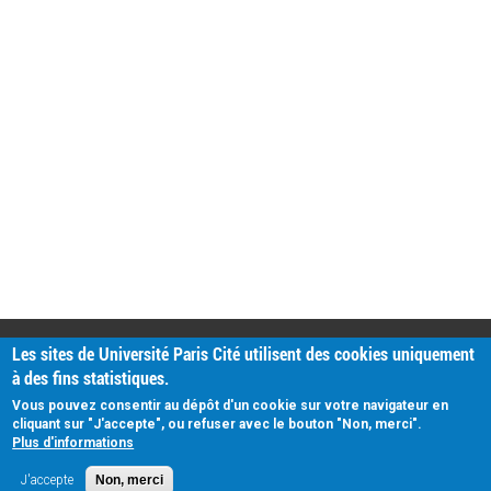
PRATIQUE
Les sites de Université Paris Cité utilisent des cookies uniquement
Plan d'accès
à des fins statistiques.
Intranet
Mentions légales
Vous pouvez consentir au dépôt d'un cookie sur votre navigateur en
Données personnelles
cliquant sur "J'accepte", ou refuser avec le bouton "Non, merci".
Plus d'informations
J'accepte
Non, merci