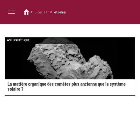
You
Skip
to
are
>
>
u-paris.fr
étoiles
main
here
Toggle
content
navigation
ASTROPHYSIQUE
La matière organique des comètes plus ancienne que le système
solaire ?