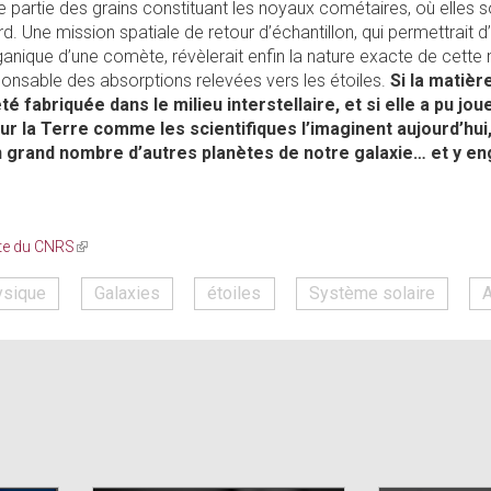
re partie des grains constituant les noyaux cométaires, où elles s
rd. Une mission spatiale de retour d’échantillon, qui permettrait d
ganique d’une comète, révèlerait enfin la nature exacte de cette
sponsable des absorptions relevées vers les étoiles.
Si la matièr
é fabriquée dans le milieu interstellaire, et si elle a pu jou
ur la Terre comme les scientifiques l’imaginent aujourd’hui, 
 grand nombre d’autres planètes de notre galaxie… et y e
ite du CNRS
(link
is
external)
ysique
Galaxies
étoiles
Système solaire