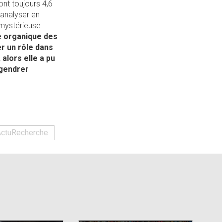
ont toujours 4,6
’analyser en
 mystérieuse
e organique des
er un rôle dans
alors elle a pu
ngendrer
ActuRecherche