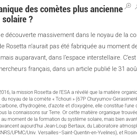
ganique des comètes plus ancienne
 solaire ?
ue découverte massivement dans le noyau de la c
nde Rosetta n’aurait pas été fabriquée au moment d
mais auparavant, dans l’espace interstellaire. C’est 
ercheurs français, dans un article publié le 31 ao
16, la mission Rosetta de l’ESA a révélé que la matière organi
e du noyau de la comète « Tchouri » (67P Churyumov-Gerasime
arbone, d’hydrogène, d’azote et d’oxygène, elle constitue l’une 
 nous la connaissons sur Terre. Or cette matière organique trouv
e au moment de la formation du système solaire, mais bien avant,
qu’avancent aujourd’hui Jean-Loup Bertaux, du Laboratoire atmosph
CNRS/UPMC/Univ. Versailles–Saint-Quentin-en-Yvelines), et Rosin