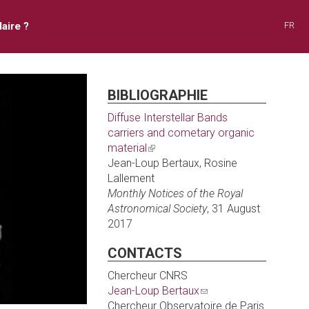
aire ?
FR
BIBLIOGRAPHIE
Diffuse Interstellar Bands
carriers and cometary organic
material
(link
Jean-Loup Bertaux, Rosine
is
Lallement
external)
Monthly Notices of the Royal
Astronomical Society
, 31 August
2017
CONTACTS
Chercheur CNRS
Jean-Loup Bertaux
(link
Chercheur Observatoire de Paris
sends