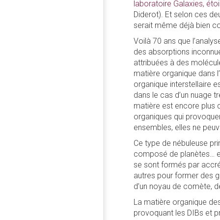
laboratoire Galaxies, éto
Diderot). Et selon ces d
serait même déjà bien c
Voilà 70 ans que l’analyse
des absorptions inconnues
attribuées à des molécul
matière organique dans l
organique interstellaire 
dans le cas d’un nuage t
matière est encore plus d
organiques qui provoquent
ensembles, elles ne peuve
Ce type de nébuleuse prim
composé de planètes… et
se sont formés par accrét
autres pour former des gra
d’un noyau de comète, de
La matière organique de
provoquant les DIBs et p