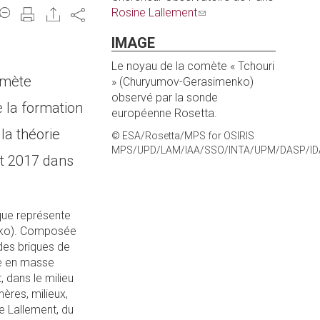
Rosine Lallement
(link
e-
Share
sends
mail)
IMAGE
e-
mail)
Le noyau de la comète « Tchouri
omète
» (Churyumov-Gerasimenko)
observé par la sonde
e la formation
européenne Rosetta.
la théorie
© ESA/Rosetta/MPS for OSIRIS
MPS/UPD/LAM/IAA/SSO/INTA/UPM/DASP/ID
ût 2017 dans
que représente
nko). Composée
des briques de
ée en masse
 dans le milieu
ères, milieux,
e Lallement, du