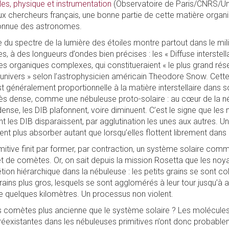
iles, physique et instrumentation
(Observatoire de Paris/CNRS/Uni
eux chercheurs français, une bonne partie de cette matière orga
onnue des astronomes.
 du spectre de la lumière des étoiles montre partout dans le milie
, à des longueurs d’ondes bien précises : les « Diffuse interstell
es organiques complexes, qui constitueraient « le plus grand rés
’univers » selon l’astrophysicien américain Theodore Snow. Cett
est généralement proportionnelle à la matière interstellaire dans
rès dense, comme une nébuleuse proto-solaire : au cœur de la né
ense, les DIB plafonnent, voire diminuent. C’est le signe que les
 les DIB disparaissent, par agglutination les unes aux autres. Un
nt plus absorber autant que lorsqu’elles flottent librement dans 
itive finit par former, par contraction, un système solaire comm
 de comètes. Or, on sait depuis la mission Rosetta que les no
ion hiérarchique dans la nébuleuse : les petits grains se sont col
ins plus gros, lesquels se sont agglomérés à leur tour jusqu’à att
 quelques kilomètres. Un processus non violent.
s comètes plus ancienne que le système solaire ? Les molécule
réexistantes dans les nébuleuses primitives n’ont donc probabl