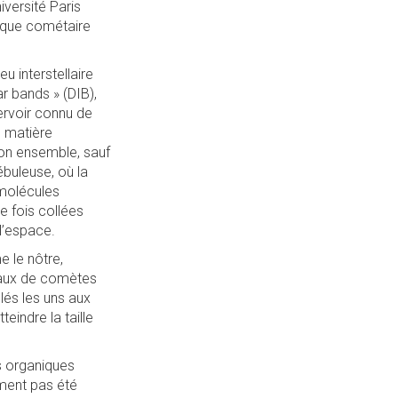
versité Paris
nique cométaire
u interstellaire
ar bands » (DIB),
ervoir connu de
e matière
 son ensemble, sauf
buleuse, où la
 molécules
e fois collées
l’espace.
e le nôtre,
yaux de comètes
lés les uns aux
eindre la taille
s organiques
ement pas été