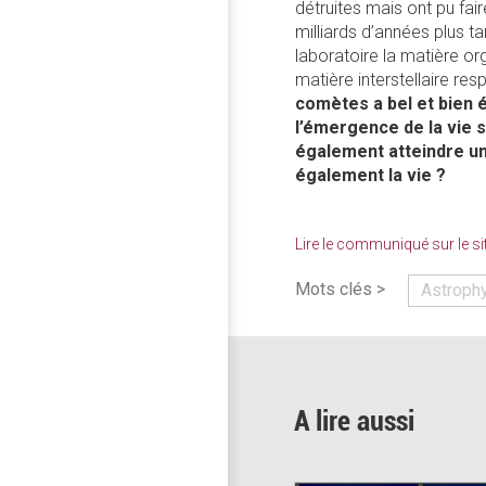
détruites mais ont pu fai
milliards d’années plus ta
laboratoire la matière or
matière interstellaire re
comètes a bel et bien ét
l’émergence de la vie s
également atteindre un
également la vie ?
Lire le communiqué sur le s
Mots clés >
Astroph
A lire aussi