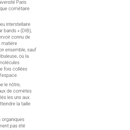
versité Paris
nique cométaire
u interstellaire
ar bands » (DIB),
ervoir connu de
e matière
 son ensemble, sauf
buleuse, où la
 molécules
e fois collées
l’espace.
e le nôtre,
yaux de comètes
lés les uns aux
eindre la taille
s organiques
ement pas été