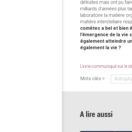
détruites mais ont pu fai
milliards d’années plus ta
laboratoire la matière or
matière interstellaire re
comètes a bel et bien ét
l’émergence de la vie s
également atteindre un
également la vie ?
Lire le communiqué sur le s
Mots clés >
Astroph
A lire aussi