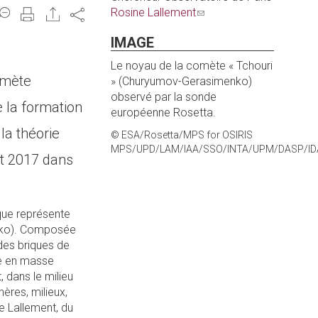
Rosine Lallement
(link
e-
Share
sends
mail)
IMAGE
e-
mail)
Le noyau de la comète « Tchouri
omète
» (Churyumov-Gerasimenko)
observé par la sonde
e la formation
européenne Rosetta.
la théorie
© ESA/Rosetta/MPS for OSIRIS
MPS/UPD/LAM/IAA/SSO/INTA/UPM/DASP/ID
ût 2017 dans
que représente
nko). Composée
des briques de
ée en masse
 dans le milieu
ères, milieux,
e Lallement, du