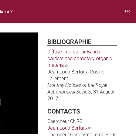
aire ?
FR
BIBLIOGRAPHIE
Diffuse Interstellar Bands
carriers and cometary organic
material
(link
Jean-Loup Bertaux, Rosine
is
Lallement
external)
Monthly Notices of the Royal
Astronomical Society
, 31 August
2017
CONTACTS
Chercheur CNRS
Jean-Loup Bertaux
(link
Chercheur Observatoire de Paris
sends