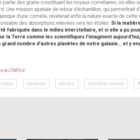
re partie des grains constituant les noyaux cométaires, où elles s
rd. Une mission spatiale de retour d’échantillon, qui permettrait d
ganique d’une comète, révèlerait enfin la nature exacte de cette
sponsable des absorptions relevées vers les étoiles.
Si la matièr
é fabriquée dans le milieu interstellaire, et si elle a pu jou
ur la Terre comme les scientifiques l’imaginent aujourd’hui, 
 grand nombre d’autres planètes de notre galaxie… et y e
ite du CNRS
(link
is
external)
ysique
Galaxies
étoiles
Système solaire