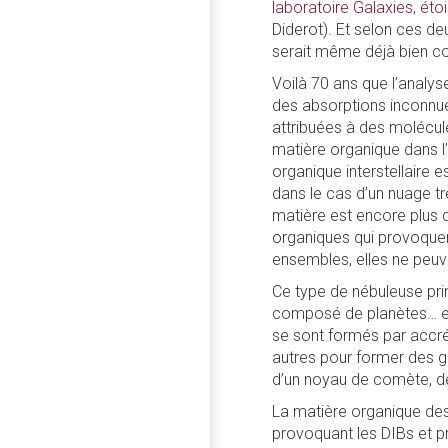
laboratoire Galaxies, éto
Diderot). Et selon ces d
serait même déjà bien c
Voilà 70 ans que l’analyse
des absorptions inconnues
attribuées à des molécul
matière organique dans l
organique interstellaire 
dans le cas d’un nuage t
matière est encore plus d
organiques qui provoquent
ensembles, elles ne peuve
Ce type de nébuleuse prim
composé de planètes… et
se sont formés par accrét
autres pour former des gra
d’un noyau de comète, de
La matière organique de
provoquant les DIBs et p