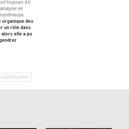
ont toujours 4,6
’analyser en
 mystérieuse
e organique des
er un rôle dans
alors elle a pu
ngendrer
ActuRecherche