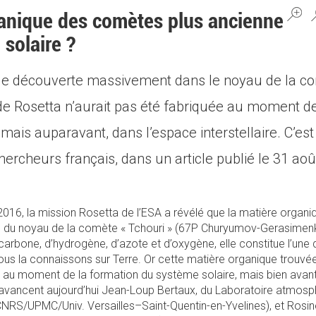
ganique des comètes plus ancienne
 solaire ?
ue découverte massivement dans le noyau de la c
nde Rosetta n’aurait pas été fabriquée au moment d
mais auparavant, dans l’espace interstellaire. C’est 
ercheurs français, dans un article publié le 31 ao
16, la mission Rosetta de l’ESA a révélé que la matière organi
e du noyau de la comète « Tchouri » (67P Churyumov-Gerasime
arbone, d’hydrogène, d’azote et d’oxygène, elle constitue l’une 
 nous la connaissons sur Terre. Or cette matière organique trouv
e au moment de la formation du système solaire, mais bien avant,
qu’avancent aujourd’hui Jean-Loup Bertaux, du Laboratoire atmosph
CNRS/UPMC/Univ. Versailles–Saint-Quentin-en-Yvelines), et Rosin