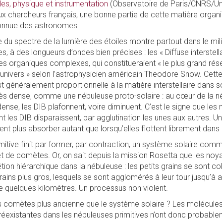
iles, physique et instrumentation
(Observatoire de Paris/CNRS/Uni
eux chercheurs français, une bonne partie de cette matière orga
onnue des astronomes.
 du spectre de la lumière des étoiles montre partout dans le milie
, à des longueurs d’ondes bien précises : les « Diffuse interstell
es organiques complexes, qui constitueraient « le plus grand rés
’univers » selon l’astrophysicien américain Theodore Snow. Cett
est généralement proportionnelle à la matière interstellaire dans
rès dense, comme une nébuleuse proto-solaire : au cœur de la né
ense, les DIB plafonnent, voire diminuent. C’est le signe que les
 les DIB disparaissent, par agglutination les unes aux autres. Un
nt plus absorber autant que lorsqu’elles flottent librement dans 
itive finit par former, par contraction, un système solaire comm
 de comètes. Or, on sait depuis la mission Rosetta que les no
ion hiérarchique dans la nébuleuse : les petits grains se sont col
ins plus gros, lesquels se sont agglomérés à leur tour jusqu’à att
 quelques kilomètres. Un processus non violent.
s comètes plus ancienne que le système solaire ? Les molécule
réexistantes dans les nébuleuses primitives n’ont donc probabl