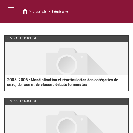
You
Skip
to
are
>
>
u-paris.fr
Séminaire
main
here
Toggle
content
navigation
SÉMINAIRES DU CEDREF
2005-2006 : Mondialisation et réarticulation des catégories de
sexe, de race et de classe : débats féministes
SÉMINAIRES DU CEDREF