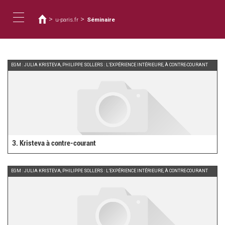
You
Skip
to
are
>
>
u-paris.fr
Séminaire
main
here
Toggle
content
navigation
EGM : JULIA KRISTEVA, PHILIPPE SOLLERS : L’EXPÉRIENCE INTÉRIEURE, À CONTRE-COURANT
3. Kristeva à contre-courant
EGM : JULIA KRISTEVA, PHILIPPE SOLLERS : L’EXPÉRIENCE INTÉRIEURE, À CONTRE-COURANT