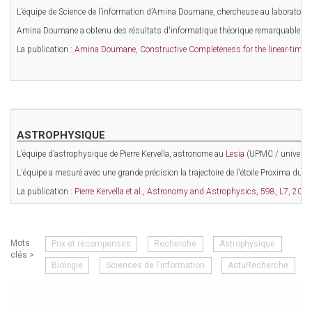
L’équipe de Science de l’information d’Amina Doumane, chercheuse au laboratoire
Amina Doumane a obtenu des résultats d'informatique théorique remarquables sur le
La publication :
Amina Doumane, Constructive Completeness for the linear-tim
ASTROPHYSIQUE
L’équipe d’astrophysique de Pierre Kervella, astronome au
Lesia
(UPMC / université
L'équipe a mesuré avec une grande précision la trajectoire de l'étoile Proxima du 
La publication :
Pierre Kervella et al., Astronomy and Astrophysics, 598, L7, 2017
Mots
Prix et récompenses
Recherche
Astrophysique
clés >
Biologie
Sciences de l'information
ActuRecherche