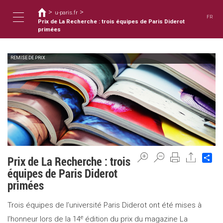
Usted
Pasar
>
>
al
u-paris.fr
está
FR
contenido
Prix de La Recherche : trois équipes de Paris Diderot
aquí
Toggle
principal
primées
REMISE DE PRIX
navigation
Sh
Prix de La Recherche : trois
équipes de Paris Diderot
primées
Trois équipes de l’université Paris Diderot ont été mises à
e
l’honneur lors de la 14
édition du prix du magazine La