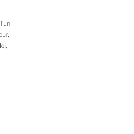
 l'un
eur,
oi,