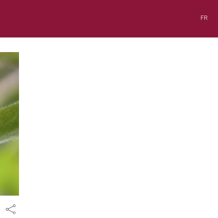
FR
Share