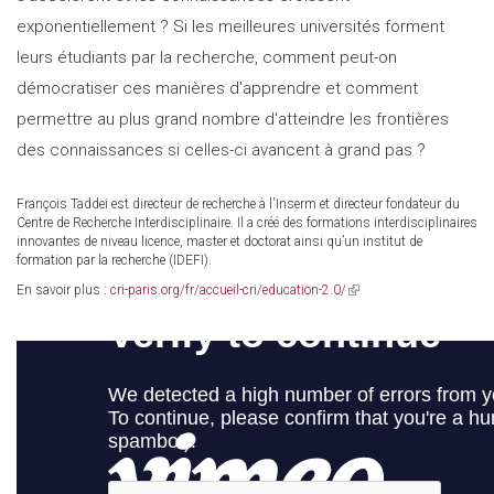
exponentiellement ? Si les meilleures universités forment
leurs étudiants par la recherche, comment peut-on
démocratiser ces manières d'apprendre et comment
permettre au plus grand nombre d'atteindre les frontières
des connaissances si celles-ci avancent à grand pas ?
François Taddei est directeur de recherche à l'Inserm et directeur fondateur du
Centre de Recherche Interdisciplinaire. Il a créé des formations interdisciplinaires
innovantes de niveau licence, master et doctorat ainsi qu’un institut de
formation par la recherche (IDEFI).
En savoir plus :
cri-paris.org/fr/accueil-cri/education-2.0/
(link
is
external)