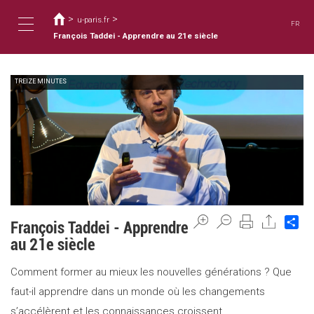
Usted
Pasar
al
>
>
está
u-paris.fr
FR
contenido
aquí
François Taddei - Apprendre au 21e siècle
Toggle
principal
TREIZE MINUTES
navigation
Sh
François Taddei - Apprendre
au 21e siècle
Comment former au mieux les nouvelles générations ? Que
faut-il apprendre dans un monde où les changements
s’accélèrent et les connaissances croissent