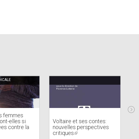
ICALE
es femmes
nt-elles si
Voltaire et ses contes:
Pa
es contre la
nouvelles perspectives
vé
critiques
(link
a
is