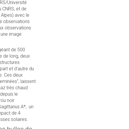
NRS/Université
u CNRS, et de
 Alpes) avec le
es observations
aux observations
 à une image
 géant de 500
e de long, deux
structures
part et d'autre du
ue. Ces deux
minées", laissent
az très chaud
 depuis le
rou noir
agittarius A*, un
mpact de 4
sses solaires.