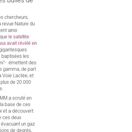
es bulles de
es chercheurs,
a revue Nature du
ent ainsi
 que
le satellite
sa avait révélé en
 gigantesques
- baptisées les
rmi"- émettent des
ns gamma, de part
la Voie Lactée, et
 plus de 20.000
e.
 XMM a scruté en
 la base de ces
i et a découvert
e ces deux
 évacuant un gaz
llions de degrés,