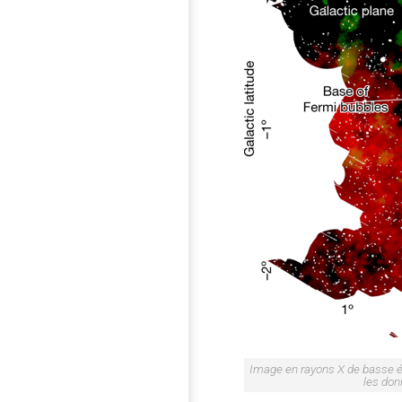
Image en rayons X de basse én
les do