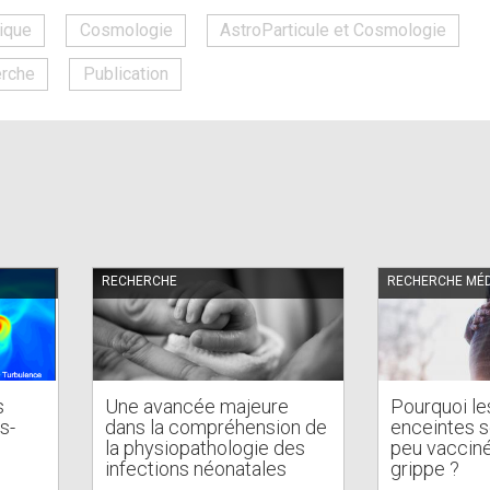
is
ique
Cosmologie
AstroParticule et Cosmologie
external)
rche
Publication
RECHERCHE
RECHERCHE MÉD
s
Une avancée majeure
Pourquoi l
s-
dans la compréhension de
enceintes so
la physiopathologie des
peu vacciné
infections néonatales
grippe ?