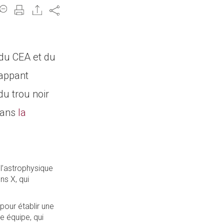
Share
 du CEA et du
happant
du trou noir
 dans
la
 l’astrophysique
ns X, qui
our établir une
e équipe, qui