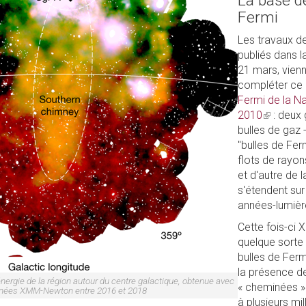
La base d
Fermi
Les travaux d
publiés dans l
21 mars, vienn
compléter ce
Fermi de la Na
2010
(link
: deux
bulles de gaz 
is
"bulles de Fe
external)
flots de rayo
et d'autre de 
s'étendent sur
années-lumièr
Cette fois-ci
quelque sorte
bulles de Ferm
la présence d
ergie de la région autour du centre galactique, obtenue avec
« cheminées »
nnées XMM-Newton entre 2016 et 2018
à plusieurs mi