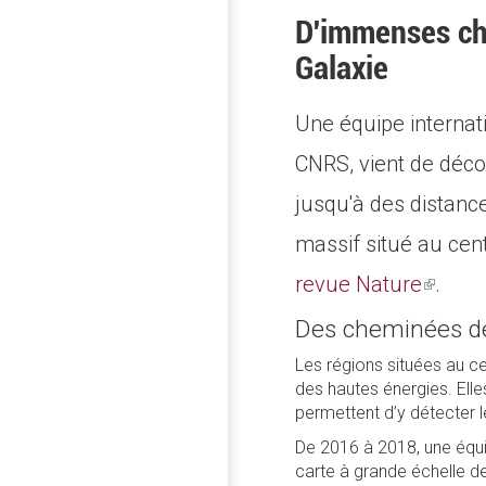
D'immenses ch
Galaxie
Une équipe internat
CNRS, vient de déco
jusqu'à des distance
massif situé au cen
revue Nature
(link
.
is
Des cheminées d
extern
Les régions situées au ce
des hautes énergies. Ell
permettent d’y détecter 
De 2016 à 2018, une équi
carte à grande échelle de