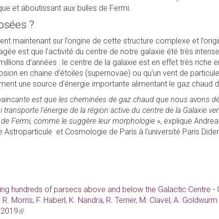
que et aboutissant aux bulles de Fermi.
losées ?
ent maintenant sur l’origine de cette structure complexe et l’orig
gée est que l'activité du centre de notre galaxie été très intense
lions d'années : le centre de la galaxie est en effet très riche en
losion en chaine d'étoiles (supernovae) ou qu'un vent de particule
ement une source d'énergie importante alimentant le gaz chaud
nvaincante est que les cheminées de gaz chaud que nous avons d
i transporte l'énergie de la région active du centre de la Galaxie vers
es de Fermi, comme le suggère leur morphologie
», explique Andre
 Astroparticule et Cosmologie de Paris à l'université Paris Dide
ng hundreds of parsecs above and below the Galactic Centre - G.
. Morris, F. Haberl, K. Nandra, R. Terrier, M. Clavel, A. Goldwurm
 2019
(link