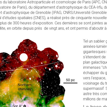
ns du laboratoire Astroparticule et cosmologie de Paris (APC, C
atoire de Paris), du département d'astrophysique du CEA-Irfu, d
e et d’astrophysique de Grenoble (IPAG, CNRS/Université Grenoble
l d'études spatiales (CNES), a réalisé près de cinquante nouvell
 plus de 300 heures d’exposition. Ces dernières se sont jointes 
llite, en orbite depuis près de vingt ans, et ont permis d'aboutir
Tel un sablier
années-lumièr
gigantesques 
s'étendent de 
plan galactiq
immenses "che
échapper du g
vers l'espace,
voisinage du t
supermassif S
astre très co
millions de ma