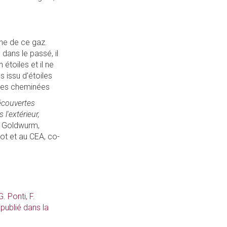
ine de ce gaz.
 dans le passé, il
 étoiles et il ne
s issu d'étoiles
 des cheminées
écouvertes
 l'extérieur,
a Goldwurm,
rot et au CEA, co-
 Ponti, F.
 publié dans la