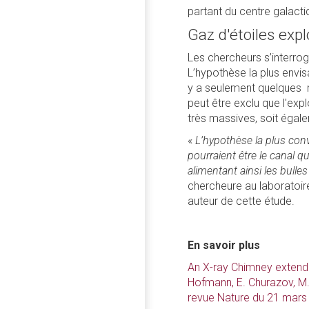
partant du centre galacti
Gaz d'étoiles exp
Les chercheurs s’interrog
L’hypothèse la plus envisa
y a seulement quelques mil
peut être exclu que l'exp
très massives, soit égal
«
L’hypothèse la plus co
pourraient être le canal qu
alimentant ainsi les bull
chercheure au laboratoire
auteur de cette étude.
En savoir plus
An X-ray Chimney extendi
Hofmann, E. Churazov, M. R
revue Nature du 21 mars