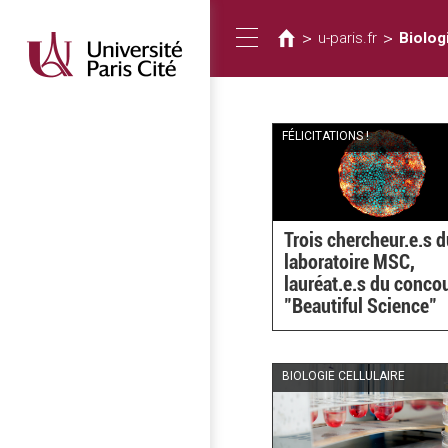
Usted
Pasar
al
está
>
>
u-paris.fr
Biologi
Toggle
contenido
aquí
principal
navigation
FÉLICITATIONS !
Trois chercheur.e.s 
laboratoire MSC,
lauréat.e.s du conco
"Beautiful Science"
BIOLOGIE CELLULAIRE