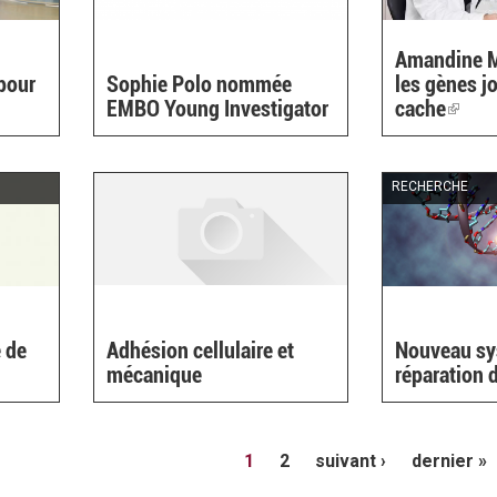
Amandine M
pour
Sophie Polo nommée
les gènes j
EMBO Young Investigator
cache
(link
is
exter
RECHERCHE
 de
Adhésion cellulaire et
Nouveau sy
mécanique
réparation 
1
2
suivant ›
dernier »