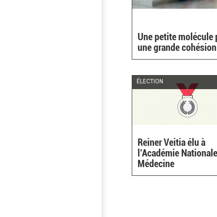
Une petite molécule 
une grande cohésion
ÉLECTION
Reiner Veitia élu à
l’Académie Nationale
Médecine