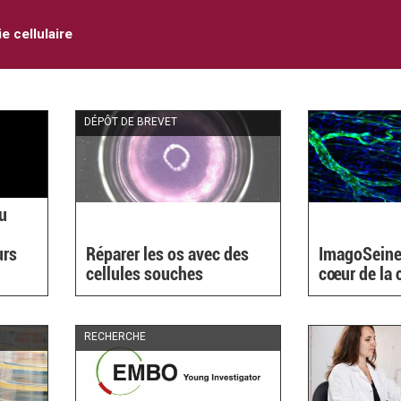
e cellulaire
DÉPÔT DE BREVET
du
urs
Réparer les os avec des
ImagoSeine
cellules souches
cœur de la 
RECHERCHE