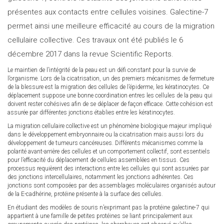
présentes aux contacts entre cellules voisines. Galectine-7
permet ainsi une meilleure efficacité au cours de la migration
cellulaire collective. Ces travaux ont été publiés le 6
décembre 2017 dans la revue Scientific Reports.
Le maintien de l’intégrité de la peau est un défi constant pour la survie de
l’organisme. Lors de la cicatrisation, un des premiers mécanismes de fermeture
de la blessure est la migration des cellules de l’épiderme, les kératinocytes. Ce
déplacement suppose une bonne coordination entres les cellules de la peau qui
doivent rester cohésives afin de se déplacer de façon efficace. Cette cohésion est
assurée par différentes jonctions établies entre les kératinocytes.
La migration cellulaire collective est un phénomène biologique majeur impliqué
dans le développement embryonnaire ou la cicatrisation mais aussi lors du
développement de tumeurs cancéreuses. Différents mécanismes comme la
polarité avant-arrière des cellules et un comportement collectif, sont essentiels
pour l’efficacité du déplacement de cellules assemblées en tissus. Ces
processus requièrent des interactions entre les cellules qui sont assurées par
des jonctions intercellulaires, notamment les jonctions adhérentes. Ces
jonctions sont composées par des assemblages moléculaires organisés autour
de la E-cadhérine, protéine présente à la surface des cellules.
En étudiant des modèles de souris n’exprimant pas la protéine galectine-7 qui
appartient à une famille de petites protéines se liant principalement aux