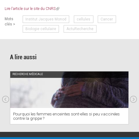
Lire l'article sur le site du CNRS
(link
is
Mots
Institut Jacques Monod
cellules
Cancer
external)
clés >
Biologie cellulaire
ActuRecherche
A lire aussi
RECHERCHE MÉDICALE
Pourquoi les femmes enceintes sont-elles si peu vaccinées
contre la grippe ?
PRATIQUE