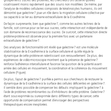
groupements sucrés des protéines, les chercheurs ont observé qu’elles
cicatrisaient moins rapidement que des souris non modifiées. De même, par
l’analyse de modèles cellulaires composés de kératinocytes humains, ils ont
démontré que galectine-7 joue un rôle dans la migration cellulaire collective par
sa capacité à se lier au domaine extracellulaire de la E-cadhérine.
De façon surprenante, bien que galectine-7, comme les autres lectines de la
famille, soit connue pour se lier aux sucres, cette interaction est indépendante de
son domaine de reconnaissance des sucres. De surcroit, cette interaction directe
protéine-protéine est observée pour la première fois avec un partenaire
extracellulaire de galectine-7.
Des analyses de fonctionnalité ont révélé que galectine-7 est une molécule
stabilisatrice de la E-cadhérine à la surface cellulaire et qu’elle régule la
dynamique de cette protéine en ralentissant son renouvellement. De plus, des
expériences de vidéo-microscopie montrent que la présence de galectine-7
renforce l’adhérence intercellulaire et favorise l’acquisition de la polarité avant-
arrière des cellules en mouvement, la coordination et la cohérence du mouvement
cellulaire (Figure).
De plus, l’ajout de galectine-7 purifiée a permis aux chercheurs de restaurer la
dynamique de la E-cadhérine à la surface des cellules déficientes en galectine-7.
Il semble donc possible de compenser les défauts impliquant la galectine-7 à
l’aide de protéines recombinantes ou d’inhibiteurs de cette protéine. Galectine-7
étant sous-exprimée ou surexprimée dans différents types de cancer, cette
opportunité de compensation permet d’envisager des perspectives
thérapeutiques encore inexplorées.