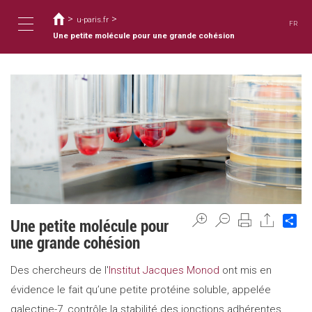
Usted
Pasar
al
>
>
está
u-paris.fr
FR
contenido
aquí
Une petite molécule pour une grande cohésion
Toggle
principal
navigation
Sh
Une petite molécule pour
une grande cohésion
Des chercheurs de l'
Institut Jacques Monod
ont mis en
évidence le fait qu’une petite protéine soluble, appelée
galectine-7, contrôle la stabilité des jonctions adhérentes