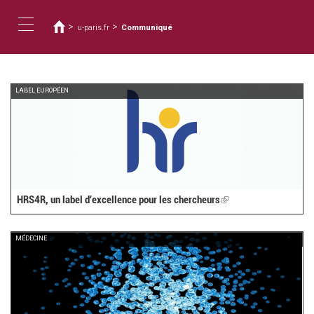
Usted
Pasar
al
está
>
>
u-paris.fr
Communiqué
contenido
aquí
Toggle
principal
navigation
LABEL EUROPÉEN
HRS4R, un label d'excellence pour les chercheurs
(link
is
external)
MÉDECINE