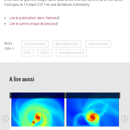
Il est paru le 13 mars 2017 en une de Nature Astronomy.
(link
Lire la publication dans Nature
is
(link
Lire le communiqué de presse
external)
is
external)
Mots
Communiqué
Astrophysique
Laboratoires
clés >
CEA
CNRS
ActuRecherche
A lire aussi