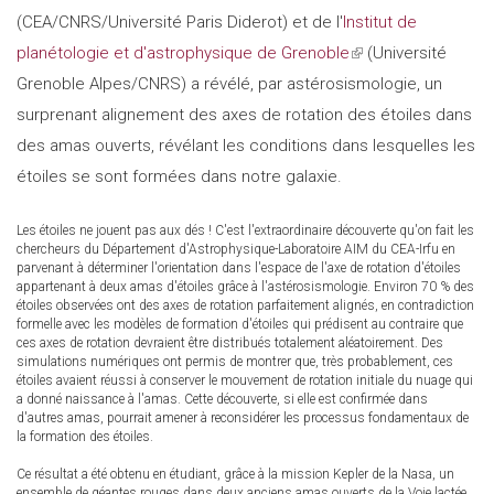
(CEA/CNRS/Université Paris Diderot) et de l'
Institut de
planétologie et d'astrophysique de Grenoble
(link
(Université
Grenoble Alpes/CNRS) a révélé, par astérosismologie, un
is
surprenant alignement des axes de rotation des étoiles dans
external)
des amas ouverts, révélant les conditions dans lesquelles les
étoiles se sont formées dans notre galaxie.
Les étoiles ne jouent pas aux dés ! C'est l'extraordinaire découverte qu'on fait les
chercheurs du Département d'Astrophysique-Laboratoire AIM du CEA-Irfu en
parvenant à déterminer l'orientation dans l'espace de l'axe de rotation d'étoiles
appartenant à deux amas d'étoiles grâce à l'astérosismologie. Environ 70 % des
étoiles observées ont des axes de rotation parfaitement alignés, en contradiction
formelle avec les modèles de formation d'étoiles qui prédisent au contraire que
ces axes de rotation devraient être distribués totalement aléatoirement. Des
simulations numériques ont permis de montrer que, très probablement, ces
étoiles avaient réussi à conserver le mouvement de rotation initiale du nuage qui
a donné naissance à l'amas. Cette découverte, si elle est confirmée dans
d'autres amas, pourrait amener à reconsidérer les processus fondamentaux de
la formation des étoiles.
Ce résultat a été obtenu en étudiant, grâce à la mission Kepler de la Nasa, un
ensemble de géantes rouges dans deux anciens amas ouverts de la Voie lactée.