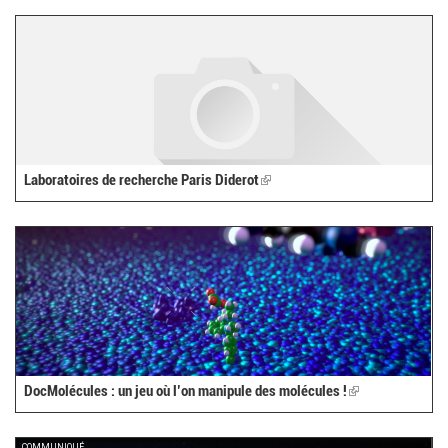
Laboratoires de recherche Paris Diderot
(link
is
external)
DocMolécules : un jeu où l’on manipule des molécules !
(link
is
external)
COMMUNIQUÉ