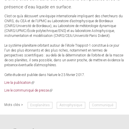
présence d’eau liquide en surface.
C’est ce qu’a découvert une équipe internationale impliquant des chercheurs du
CNRS, du CEA et de l’UPMC au Laboratoire d’astrophysique de Bordeaux
(CNRS/Université de Bordeaux), au Laboratoire de météorologie dynamique
(CNRS/UPMC/École polytechnique/ENS) et au laboratoire Astrophysique,
instrumentation et modélisation (CNRS/CEA/Université Paris Diderot).
Le système planétaire orbitant autour de l'étoile Trappist-1 constitue à ce jour
l'un des plus étonnants et des plus riches, notamment en termes de
perspectives scientifiques : au-delà de la détermination de l’orbite et de la masse
de ces planètes, il sera possible, dans un avenir proche, de mettre en évidence la
présence éventuelle d’atmosphères.
Cette étude est publiée dans Nature le 23 février 2017.
Lire la publication
(link
is
Lire le communiqué de presse
(link
external)
is
external)
Mots clés >
Exoplanètes
Astrophysique
Communiqué