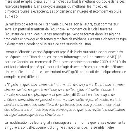
mers sont remplis d'eau, sur Titan c'est surtout le méthane qui coule dans ces
réservoirs liquides. Dans ce cycle unique du méthane, les molécules
d'hydrocarbures s'évaporent, se condensent en nuages et retombent en pluie
sur le sol.
La météorologie active de Titan varie d'une saison à l'autre, tout comme sur
Terre. En particulier autour de l'équinoxe, le moment où le Soleil traverse
l'équateur de Titan, des nuages massifs peuvent se former dans les régions
tropicales et provoquer de fortes tempêtes de méthane. Cassini a observé ce type
d'évènements pendant plusieurs de ses survols de Titan.
Lorsque Sébastien et son équipe ont repéré de brefs sursauts de brillance près
de l'équateur de Titan dans les images infrarouges de l'instrument VIMS[1] à
bord de Cassini, au moment de l'équinoxe de printemps entre 2009 et 2010, ils
ont tout d'abord pensé qu'il pourrait s'agir de ces mêmes nuages de méthane.
Une enquête approfondie a cependant révélé qu'il s'agissait de quelque chose de
complètement différent.
« D'après ce que nous savons de la formation de nuages sur Titan, nous pouvons
dire que de tels nuages de méthane, dans cette région et à cette période de
l'année, ne sont pas physiquement possibles,
dit Sébastien.
Les nuages de
méthane convectifs qui peuvent se former dans cette région et à cette période
seraient très opaques, constitués de particules bien plus grosses et devraient
être situés à une altitude bien plus élevée que ce que nous révèle la modélisation
du signal infrarouge de ces structures. »
La modélisation de leur signal infrarouge a ainsi montré que, si ces évènements
singuliers sont effectivement d'origine atmosphérique, ils semblent être