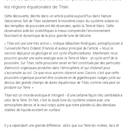
les régions équatoriales de Titan.
Cette découverte, décrite dans un article publié aujourd'hui dans Nature
Geoscience, fait de Titan seulement le troisième corps du système solaire où
des tempêtes de poussière ont été observées, après la Terre et Mars. Cette
observation aide les scientifiques à mieux comprendre l'environnement
fascinant et dynamique de la plus grande lune de Saturne.
« Titan est une lune très active »
, indique Sébastien Rodriguez, astrophysicien à
l'université Paris Diderot (France) et auteur principal de l'article.
« Nous le
savions déjà pour sa géologie et son cycle d'hydrocarbures. Maintenant, nous
pouvons ajouter une autre analogie avec la Terre et Mars : un cycle actif de la
poussière. Sur Titan, cette poussière serait en fait constituée par des particules
d'aérosols organiques produites dans l'atmosphère, et qui chuterait pour
s'accumuler au sol. Ce que nous aurions observé avec Cassini, c'est que cette
poussière organique pourrait être soulevée en de gigantesques nuages juste au-
dessus des grands champs de dunes équatoriaux de Titan, comme cela peut se
produire sur Terre. »
Titan est un monde exotique et intrigant - d'une certaine façon très semblable à
celui de la Terre. En fait, c'est la seule lune du système solaire avec une
atmosphère dense, et le seul corps autre que notre planète où des étendues
stables de liquide existent en surface.
Il y a cependant une grande différence : alors que sur Terre les rivières, lacs et