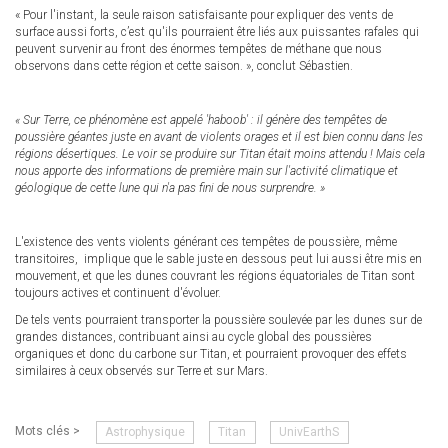
« Pour l'instant, la seule raison satisfaisante pour expliquer des vents de
surface aussi forts, c’est qu'ils pourraient être liés aux puissantes rafales qui
peuvent survenir au front des énormes tempêtes de méthane que nous
observons dans cette région et cette saison. », conclut Sébastien.
« Sur Terre, ce phénomène est appelé 'haboob' : il génère des tempêtes de
poussière géantes juste en avant de violents orages et il est bien connu dans les
régions désertiques. Le voir se produire sur Titan était moins attendu ! Mais cela
nous apporte des informations de première main sur l'activité climatique et
géologique de cette lune qui n'a pas fini de nous surprendre. »
L'existence des vents violents générant ces tempêtes de poussière, même
transitoires, implique que le sable juste en dessous peut lui aussi être mis en
mouvement, et que les dunes couvrant les régions équatoriales de Titan sont
toujours actives et continuent d'évoluer.
De tels vents pourraient transporter la poussière soulevée par les dunes sur de
grandes distances, contribuant ainsi au cycle global des poussières
organiques et donc du carbone sur Titan, et pourraient provoquer des effets
similaires à ceux observés sur Terre et sur Mars.
Mots clés >
Astrophysique
Titan
UnivEarthS