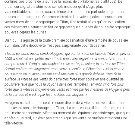
confinés très proche de la surface (à moins de dix kilomètres d'altitude). De
plus, leur signature chimique semble indiquer qu'il s'agit plus
vraisemblablement d'une couche ténue de minuscules particules organiques
solides en suspension. Comme celles-ci se trouvaient juste au-dessus des
vastes mers de sable organique de Titan, il ne restait alors qu’une explication :
ces évènements seraient en fait de gigantesques nuages de poussière organique
soulevés depuis les dunes.
Bien qu'il s'agisse de la toute première observation d'une tempête de poussière
sur Titan, cette découverte n'est pas surprenante pour Sébastien.
« Nous pensons que la sonde Huygens, qui a atterri à la surface de Titan en janvier
2005, a soulevé une petite quantité de poussière organique à son arrivée, et que,
compte tenu de l'origine atmosphérique de cette poussière, la surface de Titan
devrait en être très largement recouverte. » explique Sébastien. « Mais ce que
nous avons vu ici avec Cassini est à une bien plus grande échelle. Près de la
surface, la vitesse des vents doit être très forte pour soulever une quantité de
poussière telle que nous la voyons dans ces tempêtes - environ cinq fois plus
forte que la vitesse moyenne des vents estimée par les mesures de Huygens près
de la surface et prédite par les modèles climatiques. »
Huygens n'a fait qu'une seule mesure directe de la vitesse du vent de surface
juste avant son atterrissage sur Titan, et à cette époque il était très bas, moins
de 1 mètre par seconde. Même au moment de l'équinoxe de printemps, quelques
années plus tard, il n'était pas attendu que les vents de surface atteignent une
telle vitesse.