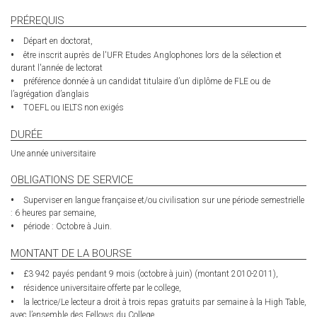
external)
PRÉREQUIS
Départ en doctorat,
être inscrit auprès de l'UFR Etudes Anglophones lors de la sélection et
durant l'année de lectorat
préférence donnée à un candidat titulaire d’un diplôme de FLE ou de
l’agrégation d’anglais
TOEFL ou IELTS non exigés
DURÉE
Une année universitaire
OBLIGATIONS DE SERVICE
Superviser en langue française et/ou civilisation sur une période semestrielle
: 6 heures par semaine,
période : Octobre à Juin.
MONTANT DE LA BOURSE
£3 942 payés pendant 9 mois (octobre à juin) (montant 2010-2011),
résidence universitaire offerte par le college,
la lectrice/Le lecteur a droit à trois repas gratuits par semaine à la High Table,
avec l’ensemble des Fellows du College