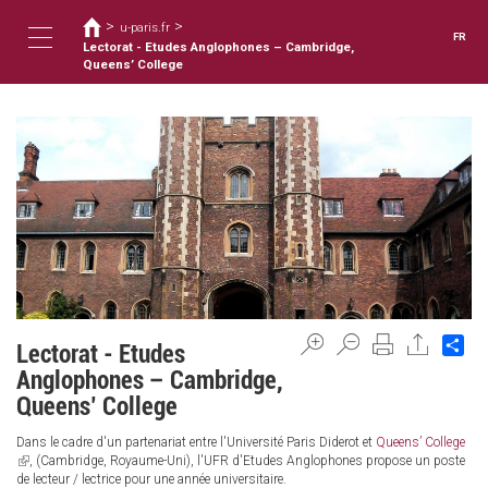
Vous
Aller
>
>
au
u-paris.fr
êtes
FR
contenu
Lectorat - Etudes Anglophones – Cambridge,
ici
Toggle
principal
Queens’ College
navigation
Sh
Lectorat - Etudes
Anglophones – Cambridge,
Queens’ College
Dans le cadre d'un partenariat entre l'Université Paris Diderot et
Queens’ College
(link
, (Cambridge, Royaume-Uni), l'UFR d'Etudes Anglophones propose un poste
is
de lecteur / lectrice pour une année universitaire.