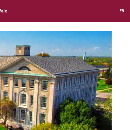
falo
FR