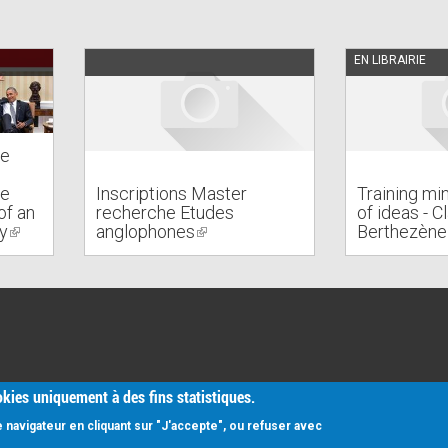
EN LIBRAIRIE
De
he
Inscriptions Master
Training mi
of an
recherche Etudes
of ideas - C
y
(link
anglophones
(link
Berthezène
is
is
external)
external)
ookies uniquement à des fins statistiques.
navigateur en cliquant sur "J'accepte", ou refuser avec