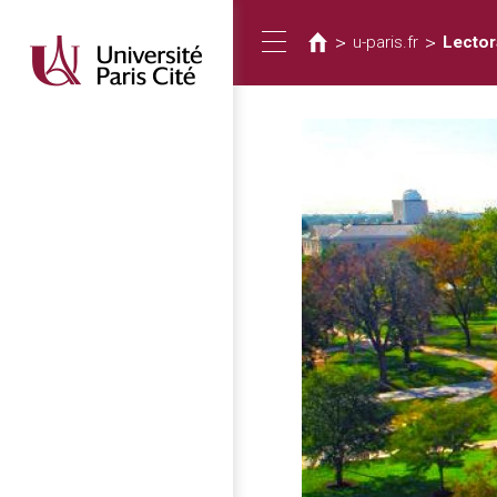
Vous
Aller
au
êtes
>
>
u-paris.fr
Lector
Toggle
contenu
ici
principal
navigation