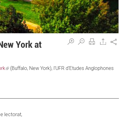
Share
 New York at
ork
(link
(Buffalo, New York), l'UFR d'Etudes Anglophones
is
external)
e lectorat,