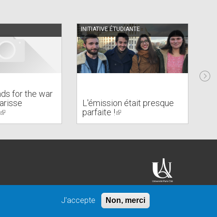
INITIATIVE ÉTUDIANTE
PO
nds for the war
larisse
L'émission était presque
No
(link
parfaite !
(link
É
is
is
external)
external)
J'accepte
Non, merci