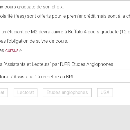
 aux cours graduate de son choix.
colarité (fees) sont offerts pour le premier crédit mais sont à la c
 un étudiant de M2 devra suivre à Buffalo 4 cours graduate (12 cré
as l’obligation de suivre de cours.
des
cursus
(link
is
external)
s "Assistants et Lecteurs" par l’UFR Etudes Anglophones
torat / Assistanat" à remettre au BRI
nat
Lectorat
Etudes anglophones
USA