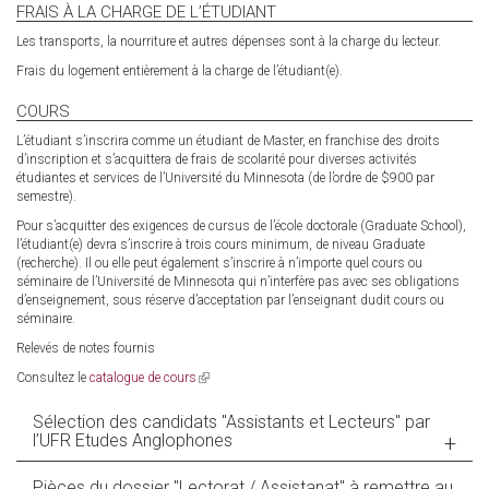
FRAIS À LA CHARGE DE L’ÉTUDIANT
Les transports, la nourriture et autres dépenses sont à la charge du lecteur.
Frais du logement entièrement à la charge de l’étudiant(e).
COURS
L’étudiant s’inscrira comme un étudiant de Master, en franchise des droits
d’inscription et s’acquittera de frais de scolarité pour diverses activités
étudiantes et services de l’Université du Minnesota (de l’ordre de $900 par
semestre).
Pour s’acquitter des exigences de cursus de l’école doctorale (Graduate School),
l’étudiant(e) devra s’inscrire à trois cours minimum, de niveau Graduate
(recherche). Il ou elle peut également s’inscrire à n’importe quel cours ou
séminaire de l’Université de Minnesota qui n’interfère pas avec ses obligations
d’enseignement, sous réserve d’acceptation par l’enseignant dudit cours ou
séminaire.
Relevés de notes fournis
Consultez le
catalogue de cours
(link
is
external)
Sélection des candidats "Assistants et Lecteurs" par
l’UFR Etudes Anglophones
Pièces du dossier "Lectorat / Assistanat" à remettre au