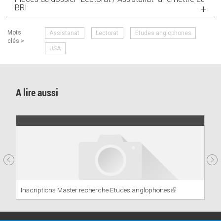
BRI
Mots
Assistanat
Lectorat
Etudes anglophones
clés >
USA
A lire aussi
Inscriptions Master recherche Etudes anglophones
(link
is
external)