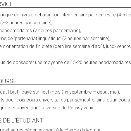
RVICE
langue de niveau débutant ou intermédiaire par semestre (4-5 h
 (2-3 heures par semaine),
s hebdomadaires (2 heures par semaine),
e de ‘partenariat linguistique’ (2 heures par semaine),
e d’orientation de fin d’été (dernière semaine d’août, lundi-vendre
enus de consacrer une moyenne de 15-20 heures hebdomadaires à
OURSE
atif brut), payé sur neuf mois (fin septembre – début mai),
erts pour trois cours universitaires par semestre, ainsi qu’un cours e
uise et payée par l’Université de Pennsylvanie.
E DE L’ÉTUDIANT
ture et autres dépenses sont à la charge du lecteur.