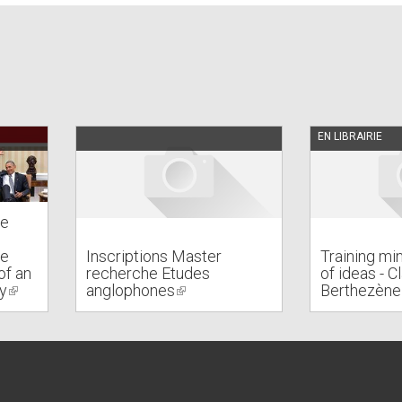
EN LIBRAIRIE
De
he
Inscriptions Master
Training mi
of an
recherche Etudes
of ideas - C
y
(link
anglophones
(link
Berthezène
is
is
external)
external)