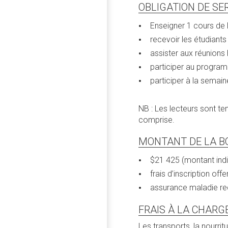
OBLIGATION DE SE
Enseigner 1 cours de 
recevoir les étudiants
assister aux réunion
participer au programm
participer à la semain
NB : Les lecteurs sont t
comprise.
MONTANT DE LA B
$21 425 (montant indic
frais d’inscription off
assurance maladie req
FRAIS À LA CHARG
Les transports, la nourri