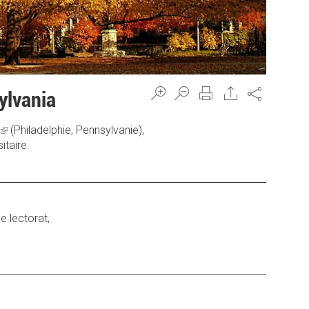
Share
ylvania
(link
(Philadelphie, Pennsylvanie),
itaire.
is
external)
e lectorat,