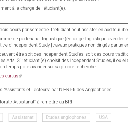
ment à la charge de l’étudiant(e).
 trois cours par semestre. L’étudiant peut assister en auditeur libr
amme de partenariat linguistique (échange linguistique avec les 
à titre d’Independent Study [travaux pratiques non dirigés par un e
euvent être soit des Independent Studies, soit des cours tradit
es Arts. Si l’étudiant (e) choisit des Independent Studies, il ou e
t son temps pour avancer sur sa propre recherche.
es cursus
(link
is
external)
s "Assistants et Lecteurs" par l’UFR Etudes Anglophones
torat / Assistanat" à remettre au BRI
Assistanat
Etudes anglophones
USA