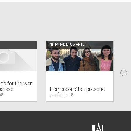
INITIATIVE ÉTUDIANTE
PO
nds for the war
larisse
L'émission était presque
No
(link
parfaite !
(link
É
is
is
external)
external)