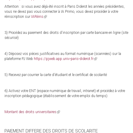
is
Attention : si vous avez déjà été inscrit à Paris Diderot les années précédentes,
external)
vous ne devez pas vous connecter à IA Primo, vous devez procéder à votre
réinscription sur
IARéins
(link
is
external)
3) Procédez au paiement des droits d'inscription par carte bancaire en ligne (site
sécurisé)
4) Déposez vos pièces justificatives au format numérique (scannées) sur la
plateforme PJ Web
https://pjweb.app.univ-paris-diderot.fr
(link
is
external)
5) Recevez par courrier la carte d'étudiant et le certificat de scolarité
6) Activez votre ENT (espace numérique de travail, intranet) et procédez à votre
inscription pédagogique (établissement de votre emploi du temps)
Montant des droits universitaires
(link
is
external)
PAIEMENT DIFFERE DES DROITS DE SCOLARITE