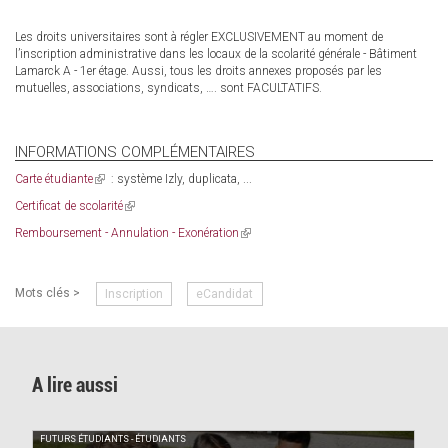
Les droits universitaires sont à régler EXCLUSIVEMENT au moment de
l’inscription administrative dans les locaux de la scolarité générale - Bâtiment
Lamarck A - 1er étage. Aussi, tous les droits annexes proposés par les
mutuelles, associations, syndicats, …. sont FACULTATIFS.
INFORMATIONS COMPLÉMENTAIRES
Carte étudiante
(link
: système Izly, duplicata, ...
is
Certificat de scolarité
(link
external)
is
Remboursement - Annulation - Exonération
(link
external)
is
external)
Mots clés >
Inscription
eCandidat
A lire aussi
FUTURS ÉTUDIANTS - ÉTUDIANTS