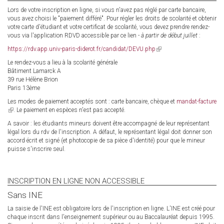
Lors de votre inscription en ligne, si vous n'avez pas réglé par carte bancaire,
vous avez choisi le "paiement différé". Pour régler les droits de scolarité et obtenir
votre carte d'étudiant et votre certificat de scolarité, vous devez prendre rendez-
vous via l'application RDVD accessible par ce lien
- à partir de début juillet
:
https://rdv.app.univ-paris-diderot.fr/candidat/DEVU.php
(link
is
Le rendez-vous a lieu à la scolarité générale
external)
Bâtiment Lamarck A
39 rue Hélène Brion
Paris 13ème
Les modes de paiement acceptés sont : carte bancaire, chèque et
mandat-facture
(link
. Le paiement en espèces n'est pas accepté.
is
A savoir : les étudiants mineurs doivent être accompagné de leur représentant
external)
légal lors du rdv de l'inscription. A défaut, le représentant légal doit donner son
accord écrit et signé (et photocopie de sa pièce d'identité) pour que le mineur
puisse s'inscrire seul.
INSCRIPTION EN LIGNE NON ACCESSIBLE
Sans INE
La saisie de l'INE est obligatoire lors de l'inscription en ligne. L'INE est créé pour
chaque inscrit dans l'enseignement supérieur ou au Baccalauréat depuis 1995.