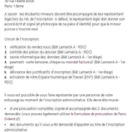
39 rue Hélène Brion
Paris 13ème
A savoir : les étudiants mineurs doivent être accompagné de leur représentant
légal lors du rdv de l'inscription. A défaut, le représentant légal doit donner son
accord écrit et signé (et photocopie de sa pièce d'identité) pour que le mineur
puisse s'inscrire seul.
Circuit de l'inscription :
vérification du rendez-vous (Bât Lamarck A - RDC)
contrôle des pièces du dossier (Bât Lamarck A - RDC)
saisie informatique des données (Bât Lamarck A - 1er étage)
paiement - carte bancaire, chèque ou
mandat-facture
(link
(Bât Lamarck A - 1er
étage)
is
délivrance des justificatifs d'inscription (Bât Lamarck A - 1er étage)
external)
activation de votre Espace Numérique de Travail (ENT) (Bât Lamarck A -
RDC)
Il vous est possible de vous faire représenter par une personne de votre
entourage au moment de l'inscription administrative. Elle devra être munie :
d'une procuration complétée, signée et accompagnée des 2 documents
demandés (vous pouvez également utiliser
le formulaire de procuration de Paris
Diderot
(link
)
is
des documents qu'il vous a été demandé d'apporter au titre de l'inscription
external)
administrative