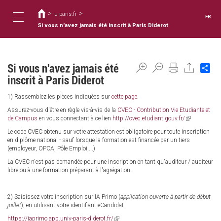
Vous
Aller
au
>
>
êtes
u-paris.fr
FR
contenu
ici
Si vous n'avez jamais été inscrit à Paris Diderot
Toggle
principal
navigation
Si vous n'avez jamais été
Sh
inscrit à Paris Diderot
1) Rassemblez les pièces indiquées sur
cette page
.
Assurez-vous d'être en règle vis-à-vis de la
CVEC - Contribution Vie Etudiante et
de Campus
en vous connectant à ce lien
http://cvec.etudiant.gouv.fr/
(link
is
Le code CVEC obtenu sur votre attestation est obligatoire pour toute inscription
external)
en diplôme national - sauf lorsque la formation est financée par un tiers
(employeur, OPCA, Pôle Emploi,...)
La CVEC n'est pas demandée pour une inscription en tant qu'auditeur / auditeur
libre ou à une formation préparant à l'agrégation.
2) Saisissez votre inscription sur IA Primo (
application ouverte à partir de début
juillet
), en utilisant votre identifiant eCandidat
https://iaprimo.app.univ-paris-diderot.fr/
(link