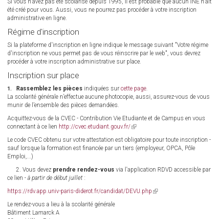
Si vous n'avez pas été scolarisé depuis 1995, il est probable que aucun INE n'ait
été créé pour vous. Aussi, vous ne pourrez pas procéder à votre inscription
administrative en ligne.
Régime d'inscription
Si la plateforme d'inscription en ligne indique le message suivant "Votre régime
d'inscription ne vous permet pas de vous réinscrire par le web", vous devrez
procéder à votre inscription administrative sur place.
Inscription sur place
Rassemblez les pièces
indiquées sur
cette page
.
La scolarité générale n’effectue aucune photocopie, aussi, assurez-vous de vous
munir de l’ensemble des pièces demandées.
Acquittez-vous de la CVEC - Contribution Vie Etudiante et de Campus en vous
connectant à ce lien
http://cvec.etudiant.gouv.fr/
(link
is
Le code CVEC obtenu sur votre attestation est obligatoire pour toute inscription -
external)
sauf lorsque la formation est financée par un tiers (employeur, OPCA, Pôle
Emploi,...)
2. Vous devez
prendre rendez-vous
via l'application RDVD accessible par
ce lien
- à partir de début juillet
:
https://rdv.app.univ-paris-diderot.fr/candidat/DEVU.php
(link
is
Le rendez-vous a lieu à la scolarité générale
external)
Bâtiment Lamarck A