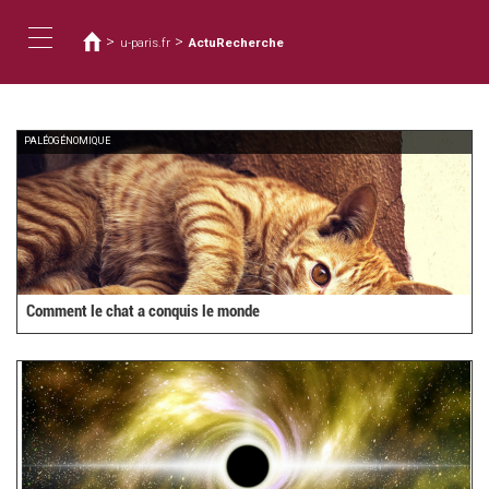
Vous
Aller
au
êtes
>
>
u-paris.fr
ActuRecherche
contenu
ici
Toggle
principal
navigation
PALÉOGÉNOMIQUE
Comment le chat a conquis le monde