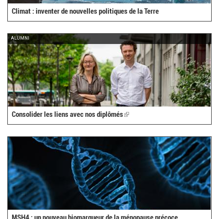
Climat : inventer de nouvelles politiques de la Terre
ALUMNI
Consolider les liens avec nos diplômés
(link
is
external)
MSH4 : un nouveau biomarqueur de la ménopause précoce