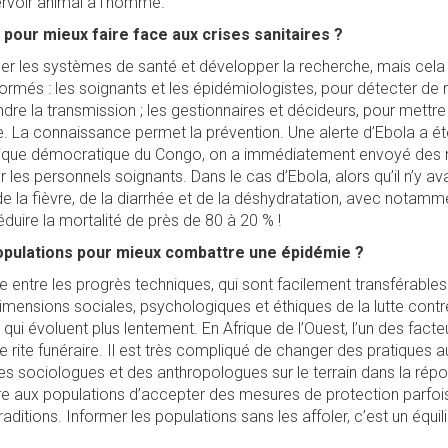
ervoir animal à l’homme.
 pour mieux faire face aux crises sanitaires ?
lider les systèmes de santé et développer la recherche, mais cel
formés : les soignants et les épidémiologistes, pour détecter de 
e la transmission ; les gestionnaires et décideurs, pour mettre
 La connaissance permet la prévention. Une alerte d’Ebola a été 
blique démocratique du Congo, on a immédiatement envoyé des
les personnels soignants. Dans le cas d’Ebola, alors qu’il n’y avai
 de la fièvre, de la diarrhée et de la déshydratation, avec notam
éduire la mortalité de près de 80 à 20 % !
opulations pour mieux combattre une épidémie ?
ge entre les progrès techniques, qui sont facilement transférabl
 dimensions sociales, psychologiques et éthiques de la lutte cont
qui évoluent plus lentement. En Afrique de l’Ouest, l’un des facte
e rite funéraire. Il est très compliqué de changer des pratiques 
des sociologues et des anthropologues sur le terrain dans la rép
e aux populations d’accepter des mesures de protection parfoi
raditions. Informer les populations sans les affoler, c’est un équili