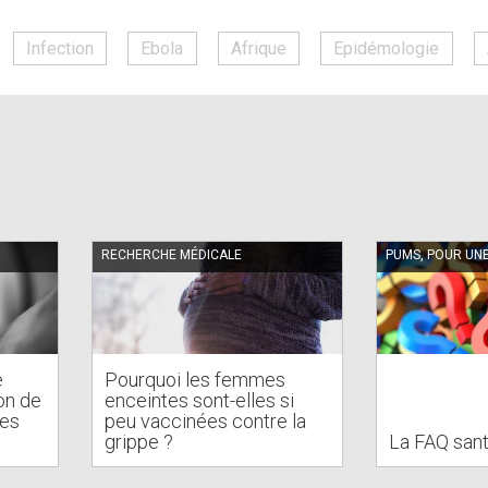
Infection
Ebola
Afrique
Epidémologie
RECHERCHE MÉDICALE
PUMS, POUR UN
e
Pourquoi les femmes
on de
enceintes sont-elles si
des
peu vaccinées contre la
s
grippe ?
La FAQ san