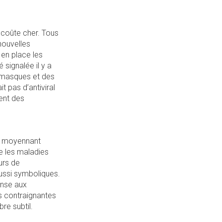
a coûte cher. Tous
nouvelles
 en place les
signalée il y a
 masques et des
t pas d’antiviral
ment des
es moyennant
re les maladies
urs de
aussi symboliques.
onse aux
s contraignantes
bre subtil.