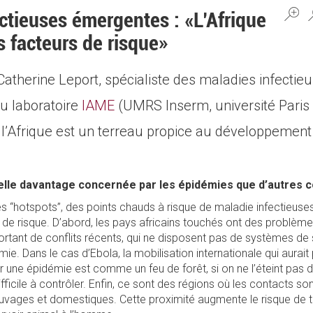
ctieuses émergentes : «L’Afrique
s facteurs de risque»
Catherine Leport, spécialiste des maladies infectie
u laboratoire
IAME
(UMRS Inserm, université Paris 
, l’Afrique est un terreau propice au développemen
-elle davantage concernée par les épidémies que d’autres c
des “hotspots”, des points chauds à risque de maladie infectieu
rs de risque. D’abord, les pays africains touchés ont des problème
ortant de conflits récents, qui ne disposent pas de systèmes de
ie. Dans le cas d’Ebola, la mobilisation internationale qui aurait 
 une épidémie est comme un feu de forêt, si on ne l’éteint pas 
difficile à contrôler. Enfin, ce sont des régions où les contacts son
vages et domestiques. Cette proximité augmente le risque de t