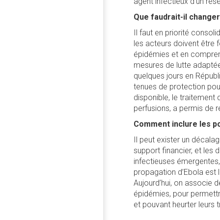
agent infectieux d’un rés
Que faudrait-il changer
Il faut en priorité conso
les acteurs doivent être 
épidémies et en comprendr
mesures de lutte adaptée.
quelques jours en Répu
tenues de protection pour 
disponible, le traitement
perfusions, a permis de r
Comment inclure les p
Il peut exister un décala
support financier, et les
infectieuses émergentes, 
propagation d’Ebola est l
Aujourd’hui, on associe 
épidémies, pour permettr
et pouvant heurter leurs t