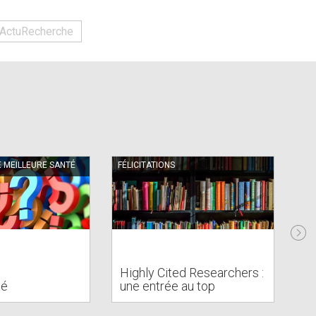
ActuRecherche
E MEILLEURE SANTÉ
FÉLICITATIONS
RE
Highly Cited Researchers :
AV
té
une entrée au top
pe