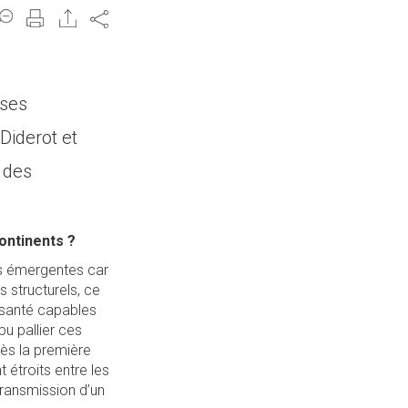
Share
uses
Diderot et
t des
ontinents ?
ses émergentes car
s structurels, ce
 santé capables
pu pallier ces
dès la première
t étroits entre les
ransmission d’un