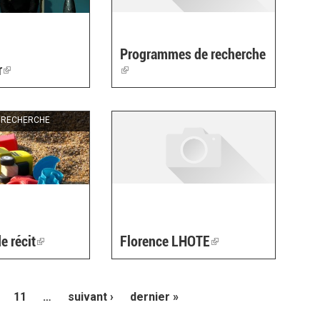
Programmes de recherche
r
(link
(link
is
is
external)
external)
 RECHERCHE
e récit
(link
Florence LHOTE
(link
is
is
external)
external)
11
…
suivant ›
dernier »