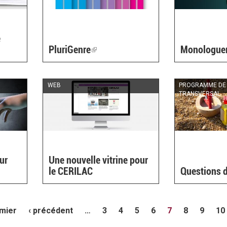
e
PluriGenre
(link
Monologue
is
external)
WEB
PROGRAMME DE
TRANSVERSAL
ur
Une nouvelle vitrine pour
le CERILAC
Questions d
emier
‹ précédent
…
3
4
5
6
7
8
9
10