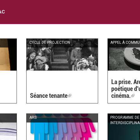
AC
CYCLE DE PROJECTION
APPEL À COMMU
La prise. A
poétique d'
Séance tenante
(link
cinéma.
(lin
is
is
l)
external)
ext
ARS
PROGRAMME DE
INTERDISCIPLINA