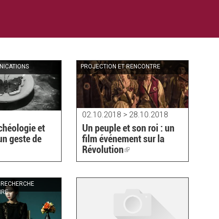
NICATIONS
PROJECTION ET RENCONTRE
02.10.2018 > 28.10.2018
rchéologie et
Un peuple et son roi : un
un geste de
film événement sur la
k
Révolution
(link
is
ernal)
external)
 RECHERCHE
IRE