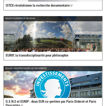
ISTEX révolutionne la recherche documentaire
(link
is
external)
INVESTISSEMENTS D'AVENIR
EURIP, la transdisciplinarité pour philosophie
ÉCOLES UNIVERSITAIRES DE RECHERCHE
G.E.N.E et EURIP : deux EUR co-portées par Paris Diderot et Paris
Descartes
(link