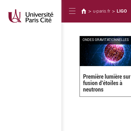
Vous
Aller
au
êtes
>
>
u-paris.fr
LIGO
Toggle
contenu
ici
principal
navigation
ONDES GRAVITATIONNELLES
Première lumière sur
fusion d’étoiles à
neutrons