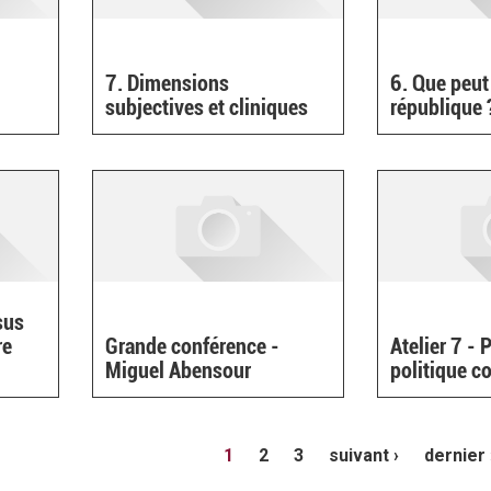
7. Dimensions
6. Que peut 
subjectives et cliniques
république 
sus
re
Grande conférence -
Atelier 7 -
Miguel Abensour
politique 
1
2
3
suivant ›
dernier 