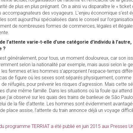
ité de plus en plus prégnant. On a ainsi vu disparaître le « ticket
les accompagnateurs des voyageurs. L’enjeu économique s’est é
es sont aujourd’hui spécialisées dans le conseil sur l’organisation
ement de nombreuses formes de commerces, légales et illégale
ente.
 l’attente varie-t-elle d’une catégorie d’individu à l’autr
e ?
 est généralement, pour tous, un moment douloureux, car son iss
éremment selon la nationalité par exemple, mais aussi selon le gen
, les femmes et les hommes s’approprient l’espace-temps diff
cas de figure où les sexes sont séparés physiquement, comme c
e réfugiés, pour prévenir les risques d’agression. Mais cette s
es d’une même famille. Dans les situations où la foule qui atten
que j’ai observé sur les quais des trains de banlieue de São Paulo
celui de la file d’attente. Les hommes sont évidemment avantagés
e place assise, l’attente du train annonce déjà un voyage difficil
du programme TERRIAT a été publié en juin 2015 aux Presses Uni