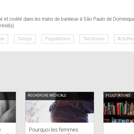
té et civilité dans les trains de banlieue à São Paulo de Dominiqu
ésil(s)
gie
Temps
Populations
Territoires
ActuRe
RECHERCHE MÉDICALE
FÉLICITATIONS
e
Pourquoi les femmes