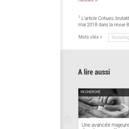
is
external)
1
L’article Cohues, brutali
mai 2018 dans la revue Br
Mots clés >
Sociolo
A lire aussi
RECHERCHE
Une avancée majeur