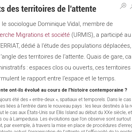
s des territoires de l’attente
, le sociologue Dominique Vidal, membre de
erche Migrations et société
(URMIS), a participé 
RRIAT, dédié à l’étude des populations déplacées,
angle des territoires de l’attente. Quais de gare, 
inistratifs : espaces clos ou ouverts, ces territoires
rmulent le rapport entre l’espace et le temps.
tente ont-ils évolué au cours de l’histoire contemporaine ?
oujours été des « entre-deux », spatiaux et temporels. Dans le cas
s liées à l’entrée dans le nouveau pays : les lieux destinés à la
 le cas aux États-Unis sur Ellis Island au début du XXe siècle, 
ais ou à Lampedusa. Les évolutions que l’on observe sont surtout
trent, par exemple, à travers la mise en place de procédures d’enr
exte actuel, l’organisation de l’attente et l’efficacité de la gesti