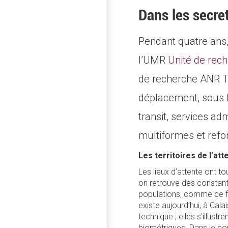
Dans les secret
Pendant quatre ans
l’UMR
Unité de rech
de recherche ANR TE
déplacement, sous l’
transit, services adm
multiformes et refo
Les territoires de l’at
Les lieux d’attente ont t
on retrouve des constante
populations, comme ce fut
existe aujourd’hui, à Cal
technique ; elles s’illus
biométriques. Dans le cont