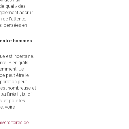
 de quai » des
galement accru :
 de l’attente,
s, pensées en
e, entre hommes
ue est incertaine.
re. Bien qu’ils
éremment. Je
e peut être le
éparation peut
d est nombreuse et
1
 au Brésil
, la loi
, et pour les
e, voire
versitaires de