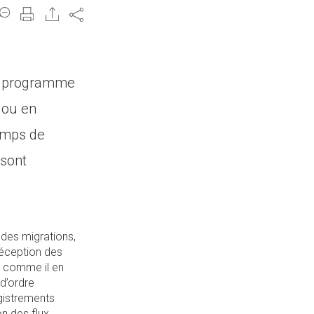
Share
au programme
 ou en
camps de
 sont
 des migrations,
 réception des
et comme il en
 d’ordre
egistrements
on des flux