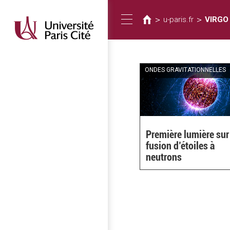
Vous
Aller
au
êtes
>
>
u-paris.fr
VIRGO
Toggle
contenu
ici
principal
navigation
ONDES GRAVITATIONNELLES
Première lumière sur
fusion d’étoiles à
neutrons