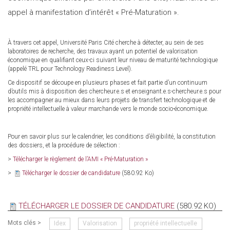
appel à manifestation d’intérêt « Pré-Maturation ».
À travers cet appel, Université Paris Cité cherche à détecter, au sein de ses
laboratoires de recherche, des travaux ayant un potentiel de valorisation
économique en qualifiant ceux-ci suivant leur niveau de maturité technologique
(appelé TRL pour Technology Readiness Level).
Ce dispositif se découpe en plusieurs phases et fait partie d’un continuum
d’outils mis à disposition des chercheur.e.s et enseignant.e.s-chercheur.e.s pour
les accompagner au mieux dans leurs projets de transfert technologique et de
propriété intellectuelle à valeur marchande vers le monde socio-économique.
Pour en savoir plus sur le calendrier, les conditions d’éligibilité, la constitution
des dossiers, et la procédure de sélection :
>
Télécharger le règlement de l’AMI « Pré-Maturation »
>
Télécharger le dossier de candidature
(580.92 Ko)
TÉLÉCHARGER LE DOSSIER DE CANDIDATURE
(580.92 KO)
Mots clés >
Idex
Valorisation
propriété intellectuelle