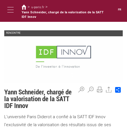
Vous
Aller
>
>
au
u-paris.fr
êtes
FR
contenu
Yann Schneider, chargé de la valorisation de la SATT
ici
Toggle
principal
IDF Innov
RENCONTRE
navigation
Sh
Yann Schneider, chargé de
la valorisation de la SATT
IDF Innov
L’université Paris Diderot a confié à la SATT IDF Innov
l’exclusivité de la valorisation des résultats issus de ses