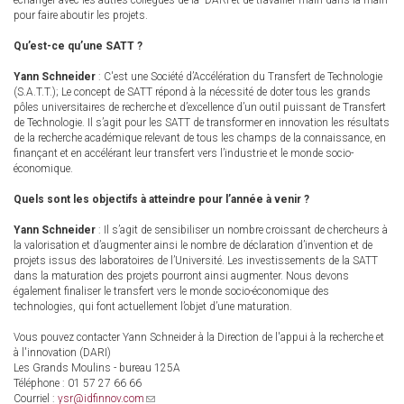
échanger avec les autres collègues de la DARI et de travailler main dans la main
pour faire aboutir les projets.
Qu’est-ce qu’une SATT ?
Yann Schneider
: C'est une Société d’Accélération du Transfert de Technologie
(S.A.T.T.); Le concept de SATT répond à la nécessité de doter tous les grands
pôles universitaires de recherche et d’excellence d’un outil puissant de Transfert
de Technologie. Il s’agit pour les SATT de transformer en innovation les résultats
de la recherche académique relevant de tous les champs de la connaissance, en
finançant et en accélérant leur transfert vers l’industrie et le monde socio-
économique.
Quels sont les objectifs à atteindre pour l’année à venir ?
Yann Schneider
: Il s’agit de sensibiliser un nombre croissant de chercheurs à
la valorisation et d’augmenter ainsi le nombre de déclaration d’invention et de
projets issus des laboratoires de l’Université. Les investissements de la SATT
dans la maturation des projets pourront ainsi augmenter. Nous devons
également finaliser le transfert vers le monde socio-économique des
technologies, qui font actuellement l’objet d’une maturation.
Vous pouvez contacter Yann Schneider à la Direction de l'appui à la recherche et
à l'innovation (DARI)
Les Grands Moulins - bureau 125A
Téléphone : 01 57 27 66 66
Courriel :
ysr@idfinnov.com
(link