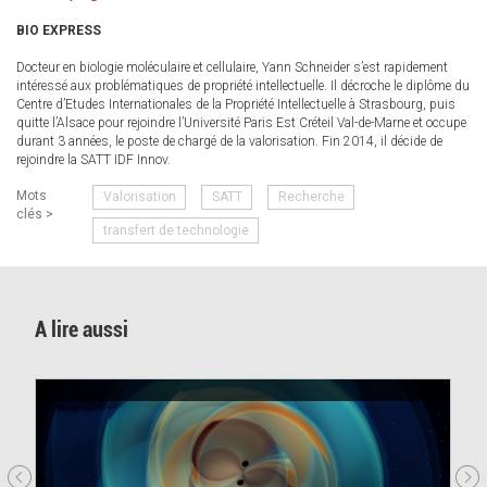
sends
BIO EXPRESS
e-
mail)
Docteur en biologie moléculaire et cellulaire, Yann Schneider s’est rapidement
intéressé aux problématiques de propriété intellectuelle. Il décroche le diplôme du
Centre d’Etudes Internationales de la Propriété Intellectuelle à Strasbourg, puis
quitte l’Alsace pour rejoindre l’Université Paris Est Créteil Val-de-Marne et occupe
durant 3 années, le poste de chargé de la valorisation. Fin 2014, il décide de
rejoindre la SATT IDF Innov.
Mots
Valorisation
SATT
Recherche
clés >
transfert de technologie
A lire aussi