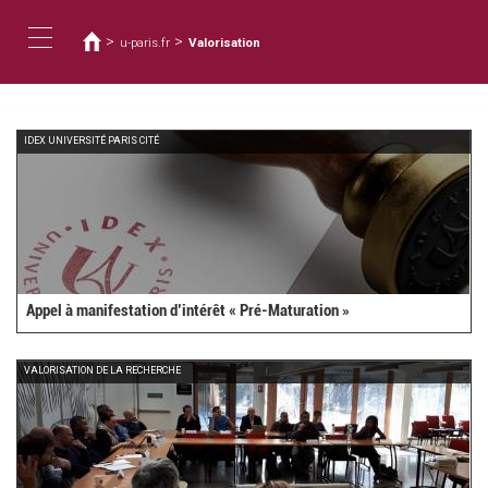
Vous
Aller
au
êtes
>
>
u-paris.fr
Valorisation
contenu
ici
Toggle
principal
navigation
IDEX UNIVERSITÉ PARIS CITÉ
Appel à manifestation d’intérêt « Pré-Maturation »
VALORISATION DE LA RECHERCHE