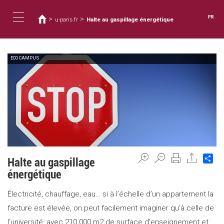
Vous
Aller
au
êtes
FR
>
>
u-paris.fr
Halte au gaspillage énergétique
contenu
ici
Toggle
principal
ECO CAMPUS
navigation
Sh
Halte au gaspillage
énergétique
Électricité, chauffage, eau… si à l’échelle d’un appartement la
facture est élevée, on peut facilement imaginer qu'à celle de
l’université, avec 210 000 m2 de surface d’enseignement et