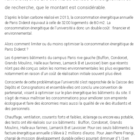
de recherche, que le montant est considérable.
D’après le bilan carbone réalisé en 2013, la consommation énergétique annuelle
de Paris Diderot équivaut à celle de 3200 logements de 80 m2. La
consommation énergétique de l'université a donc un double coût : financier et
environnemental.
Alors comment limiter ou du moins optimiser la consommation énergétique de
Paris Diderot ?
Les 6 premiers bâtiments du campus Paris rive gauche (Buffon, Condorcet,
Grands Moulins, Halle aux farines, Lamarck B et Lavoisier) bien que récents
n’ont pas été conçus selon les normes environnementales les plus exigeantes
notamment en raison d'un coût de réalisation initiale souvent plus élevé.
Consciente de cette problématique l’université s’est rapprochée de la Caisse des
Dépôts et Consignations et ensemble elles ont conclu une convention de
partenariat, visant à optimiser sur le plan énergétique les bâtiments du site. Il
s’agit de mieux maîtriser les consommations pour améliorer son empreinte
écologique et faire des économies mais aussi la qualité de vie des étudiants et
des personnels.
Chauffage, ventilation, courants forts et faibles, éclairage ou encore eau potable,
des tests ont été réalisés sur six bâtiments : Buffon, Condorcet, Grands
Moulins, Halle aux farines, Lamarck B et Lavoisier. Pour ces seuls bâtiments la
facture énergétique annuelle s'élève à 2 millions d'euros. Pour Jean-Pierre Frangi,
chargé de mission développement durable celle-ci pourrait diminuer d'1/3 en