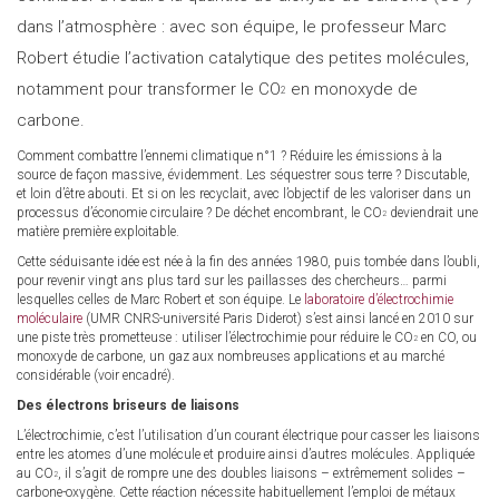
dans l’atmosphère : avec son équipe, le professeur Marc
Robert étudie l’activation catalytique des petites molécules,
notamment pour transformer le CO
en monoxyde de
2
carbone.
Comment combattre l’ennemi climatique n°1 ? Réduire les émissions à la
source de façon massive, évidemment. Les séquestrer sous terre ? Discutable,
et loin d’être abouti. Et si on les recyclait, avec l’objectif de les valoriser dans un
processus d’économie circulaire ? De déchet encombrant, le CO
deviendrait une
2
matière première exploitable.
Cette séduisante idée est née à la fin des années 1980, puis tombée dans l’oubli,
pour revenir vingt ans plus tard sur les paillasses des chercheurs… parmi
lesquelles celles de Marc Robert et son équipe. Le
laboratoire d’électrochimie
moléculaire
(UMR CNRS-université Paris Diderot) s’est ainsi lancé en 2010 sur
une piste très prometteuse : utiliser l’électrochimie pour réduire le CO
en CO, ou
2
monoxyde de carbone, un gaz aux nombreuses applications et au marché
considérable (voir encadré).
Des électrons briseurs de liaisons
L’électrochimie, c’est l’utilisation d’un courant électrique pour casser les liaisons
entre les atomes d’une molécule et produire ainsi d’autres molécules. Appliquée
au CO
, il s’agit de rompre une des doubles liaisons – extrêmement solides –
2
carbone-oxygène. Cette réaction nécessite habituellement l’emploi de métaux