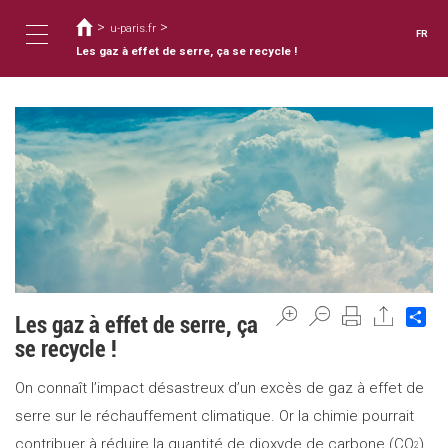
Vous
Aller
au
>
>
êtes
u-paris.fr
FR
contenu
ici
Les gaz à effet de serre, ça se recycle !
Toggle
principal
navigation
Sh
Les gaz à effet de serre, ça
se recycle !
On connaît l’impact désastreux d’un excès de gaz à effet de
serre sur le réchauffement climatique. Or la chimie pourrait
contribuer à réduire la quantité de dioxyde de carbone (CO
)
2