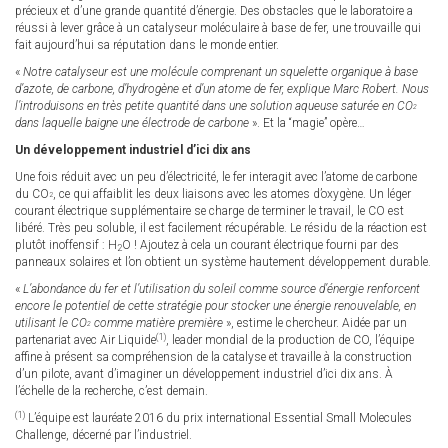
précieux et d’une grande quantité d’énergie. Des obstacles que le laboratoire a
réussi à lever grâce à un catalyseur moléculaire à base de fer, une trouvaille qui
fait aujourd’hui sa réputation dans le monde entier.
«
Notre catalyseur est une molécule comprenant un squelette organique à base
d’azote, de carbone, d’hydrogène et d’un atome de fer, explique Marc Robert. Nous
l’introduisons en très petite quantité dans une solution aqueuse saturée en CO
2
dans laquelle baigne une électrode de carbone
». Et la “magie” opère…
Un développement industriel d’ici dix ans
Une fois réduit avec un peu d’électricité, le fer interagit avec l’atome de carbone
du CO
, ce qui affaiblit les deux liaisons avec les atomes d’oxygène. Un léger
2
courant électrique supplémentaire se charge de terminer le travail, le CO est
libéré. Très peu soluble, il est facilement récupérable. Le résidu de la réaction est
plutôt inoffensif : H
O ! Ajoutez à cela un courant électrique fourni par des
2
panneaux solaires et l’on obtient un système hautement développement durable.
«
L’abondance du fer et l’utilisation du soleil comme source d’énergie renforcent
encore le potentiel de cette stratégie pour stocker une énergie renouvelable, en
utilisant le CO
comme matière première
», estime le chercheur. Aidée par un
2
(1)
partenariat avec Air Liquide
, leader mondial de la production de CO, l’équipe
affine à présent sa compréhension de la catalyse et travaille à la construction
d’un pilote, avant d’imaginer un développement industriel d’ici dix ans. À
l’échelle de la recherche, c’est demain.
(1)
L’équipe est lauréate 2016 du prix international Essential Small Molecules
Challenge, décerné par l’industriel.