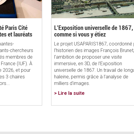
té Paris Cité
L’Exposition universelle de 1867,
tes et lauréats
comme si vous y étiez
nantes-
Le projet USAPARIS1867, coordonné 
ants-chercheurs
l’historien des images François Brunet
més membres de
l’ambition de proposer une visite
e France (IUF). À
immersive, en 3D, de l’Exposition
 2026, et pour
universelle de 1867. Un travail de long
les 3 chaires
haleine, permis grâce à l’analyse de
ors...
milliers d'images.
> Lire la suite