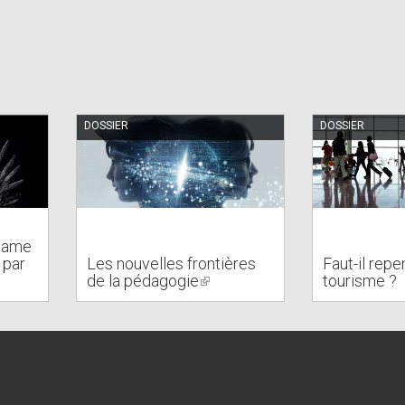
DOSSIER
DOSSIER
 Game
 par
Les nouvelles frontières
Faut-il repe
de la pédagogie
(link
tourisme ?
is
external)