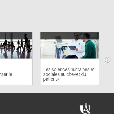
Les sciences humaines et
Ro
nser le
sociales au chevet du
en
patient
(link
ét
is
external)