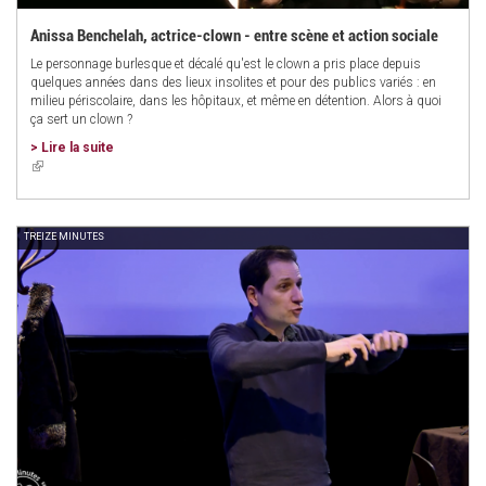
Anissa Benchelah, actrice-clown - entre scène et action sociale
Le personnage burlesque et décalé qu'est le clown a pris place depuis
quelques années dans des lieux insolites et pour des publics variés : en
milieu périscolaire, dans les hôpitaux, et même en détention. Alors à quoi
ça sert un clown ?
> Lire la suite
(link
is
external)
TREIZE MINUTES