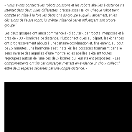
«
Nous avons connecté les robots-poissons et les robots-abeilles à distance via
internet dans deux villes différentes
, précise José Halloy.
Chaque robot tient
compte et influe à la fois les décisions du groupe auquel il appartient, et les
décisions de l’autre robot, lui-même influencé par et influençant son propre
groupe."
Les deux groupes ont ainsi commencé à «discuter», par robots interposés et à
près de 700 kilomètres de distance. Plutôt chaotiques au départ, les échanges
ont progressivement abouti à une certaine coordination et, finalement, au bout
de 25 minutes, une harmonie s’est installée: les poissons tournaient dans le
sens inverse des aiguilles d’’une montre, et les abeilles s'étaient toutes
regroupées autour de l’une des deux bornes qui leur étaient proposées. «
Les
comportements ont fini par converger, mettant en évidence un choix collectif
entre deux espèces séparées par une longue distance
. »