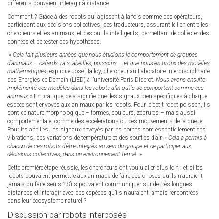
différents pouvaient interagir à distance.
Comment ? Grâce à des robots qui agissent à la fois comme des opérateurs,
participant aux décisions collectives, des traducteurs, assurant le lien entre les
chercheurs et les animaux, et des outils intelligents, permettant de collecter des
données et de tester des hypothèses.
«
Cela fait plusieurs années que nous étudions le comportement de groupes
d’animaux – cafards, rats, abeilles, poissons – et que nous en tirons des modèles
mathématiques
, explique José Halloy, chercheur au Laboratoire Interdisciplinaire
des Energies de Demain (LIED) à l’université Paris Diderot.
Nous avons ensuite
implémenté ces modèles dans les robots afin qu’ils se comportent comme ces
animaux.»
En pratique, cela signifie que des signaux bien spécifiques à chaque
espèce sont envoyés aux animaux par les robots. Pour le petit robot poisson, ils
sont de nature morphologique – formes, couleurs, zébrures – mais aussi
comportementale, comme des accélérations ou des mouvements de la queue.
Pour les abeilles, les signaux envoyés par les bornes sont essentiellement des
vibrations, des variations de température et des souffles d’air. «
Cela a permis à
chacun de ces robots d'être intégrés au sein du groupe et de participer aux
décisions collectives, dans un environnement fermé.
»
Cette première étape réussie, les chercheurs ont voulu aller plus loin : et si les
robots pouvaient permettre aux animaux de faire des choses qu’ils n’auraient
jamais pu faire seuls ? S’ils pouvaient communiquer sur de très longues
distances et interagir avec des espèces qu’ils n’auraient jamais rencontrées
dans leur écosystème naturel ?
Discussion par robots interposés