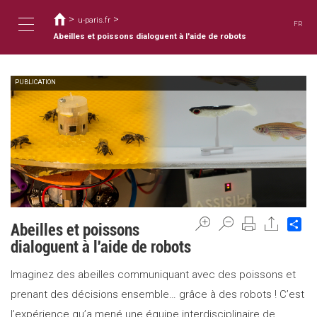
您
移
至
>
>
在
u-paris.fr
FR
主
這
Abeilles et poissons dialoguent à l'aide de robots
Toggle
內
裡
容
PUBLICATION
navigation
Sh
Abeilles et poissons
dialoguent à l'aide de robots
Imaginez des abeilles communiquant avec des poissons et
prenant des décisions ensemble… grâce à des robots ! C’est
l’expérience qu’a mené une équipe interdisciplinaire de