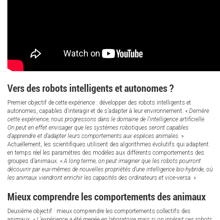
Vers des robots intelligents et autonomes ?
Premier objectif de cette expérience : développer des robots intelligents et
autonomes, capables d’interagir et de s’adapter à leur environnement. «
Derrière
cette expérience, nous progressons dans le domaine de l’intelligence artificielle.
On peut en effet envisager que les systèmes robotiques seront capables
d’apprendre et d’adapter leurs comportements aux espèces animales.
»
Actuellement, les scientifiques utilisent des algorithmes évolutifs qui adaptent
en temps réel les paramètres des modèles aux différents comportements des
groupes d’animaux. «
A long terme, on peut imaginer que les robots pourront
découvrir par eux-mêmes de nouvelles propriétés d’une intelligence bio-hybride, où
les animaux viendront enrichir les capacités des ordinateurs et vice-versa.
»
Mieux comprendre les comportements des animaux
Deuxième objectif : mieux comprendre les comportements collectifs des
animaux. «
L’expérience a été menée en laboratoire mais si on insérait ces robots