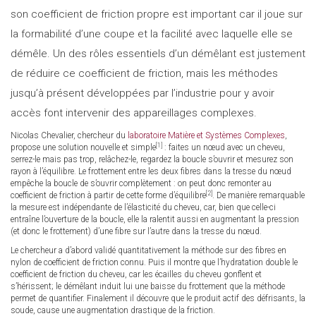
son coefficient de friction propre est important car il joue sur
la formabilité d’une coupe et la facilité avec laquelle elle se
démêle. Un des rôles essentiels d’un démêlant est justement
de réduire ce coefficient de friction, mais les méthodes
jusqu’à présent développées par l’industrie pour y avoir
accès font intervenir des appareillages complexes.
Nicolas Chevalier, chercheur du
laboratoire Matière et Systèmes Complexes
,
[1]
propose une solution nouvelle et simple
: faites un nœud avec un cheveu,
serrez-le mais pas trop, relâchez-le, regardez la boucle s’ouvrir et mesurez son
rayon à l’équilibre. Le frottement entre les deux fibres dans la tresse du nœud
empêche la boucle de s’ouvrir complètement : on peut donc remonter au
[2]
coefficient de friction à partir de cette forme d’équilibre
. De manière remarquable
la mesure est indépendante de l’élasticité du cheveu, car, bien que celle-ci
entraîne l’ouverture de la boucle, elle la ralentit aussi en augmentant la pression
(et donc le frottement) d’une fibre sur l’autre dans la tresse du nœud.
Le chercheur a d’abord validé quantitativement la méthode sur des fibres en
nylon de coefficient de friction connu. Puis il montre que l’hydratation double le
coefficient de friction du cheveu, car les écailles du cheveu gonflent et
s’hérissent; le démêlant induit lui une baisse du frottement que la méthode
permet de quantifier. Finalement il découvre que le produit actif des défrisants, la
soude, cause une augmentation drastique de la friction.