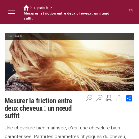
您
移
>
>
至
u-paris.fr
在
FR
主
Mesurer la friction entre deux cheveux : un nœud
這
Toggle
內
suffit
裡
容
RECHERCHE
navigation
Sh
Mesurer la friction entre
deux cheveux : un nœud
suffit
Une chevelure bien maîtrisée, c’est une chevelure bien
caractérisée. Parmi les paramètres physiques du cheveu,