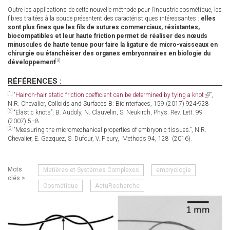
Outre les applications de cette nouvelle méthode pour l’industrie cosmétique, les
fibres traitées à la soude présentent des caractéristiques intéressantes :
elles
sont plus fines que les fils de sutures commerciaux, résistantes,
biocompatibles et leur haute friction permet de réaliser des nœuds
minuscules de haute tenue pour faire la ligature de micro-vaisseaux en
chirurgie ou étanchéiser des organes embryonnaires en biologie du
[3]
développement
.
RÉFÉRENCES :
[1]
“
Hair-on-hair static friction coefficient can be determined by tying a knot
(link
”,
N.R. Chevalier, Colloids and Surfaces B: Biointerfaces, 159 (2017) 924-928
is
[2]
“Elastic knots”, B. Audoly, N. Clauvelin, S. Neukirch, Phys. Rev. Lett. 99
external)
(2007) 5–8.
[3]
“Measuring the micromechanical properties of embryonic tissues.”, N.R.
Chevalier, E. Gazquez, S. Dufour, V. Fleury, Methods 94, 128 (2016).
Mots
Matières et Systèmes Complexes
embryologie
clés >
Cosmétique
ActuRecherche