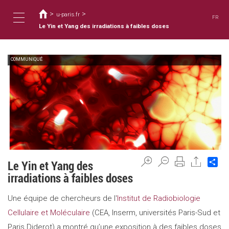
您
移
至
>
>
在
u-paris.fr
FR
主
這
Le Yin et Yang des irradiations à faibles doses
Toggle
內
裡
容
COMMUNIQUÉ
navigation
Sh
Le Yin et Yang des
irradiations à faibles doses
Une équipe de chercheurs de l'
Institut de Radiobiologie
Cellulaire et Moléculaire
(CEA, Inserm, universités Paris-Sud et
Paris Diderot) a montré qu’une exposition à des faibles doses