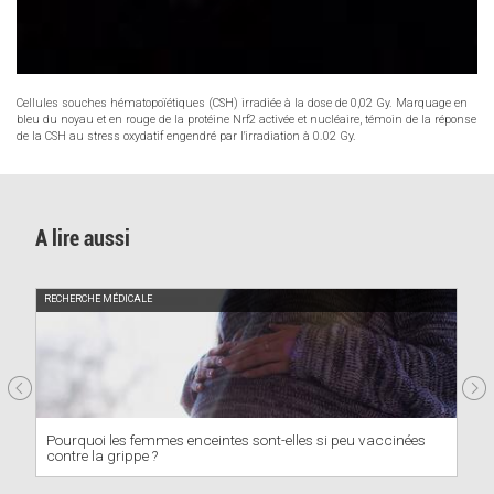
Cellules souches hématopoïétiques (CSH) irradiée à la dose de 0,02 Gy. Marquage en
bleu du noyau et en rouge de la protéine Nrf2 activée et nucléaire, témoin de la réponse
de la CSH au stress oxydatif engendré par l'irradiation à 0.02 Gy.
A lire aussi
FÉLICITATIONS
s sont-elles si peu vaccinées
Highly Cited Researchers : une ent