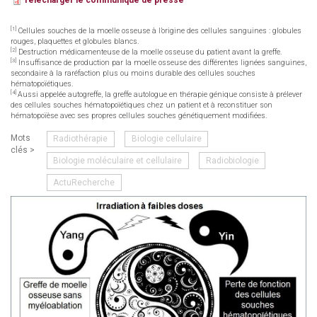
Télécharger le communiqué de presse
[1]
Cellules souches de la moelle osseuse à l’origine des cellules sanguines : globules
rouges, plaquettes et globules blancs.
[2]
Destruction médicamenteuse de la moelle osseuse du patient avant la greffe.
[3]
Insuffisance de production par la moelle osseuse des différentes lignées sanguines,
secondaire à la raréfaction plus ou moins durable des cellules souches
hématopoïétiques.
[4]
Aussi appelée autogreffe, la greffe autologue en thérapie génique consiste à prélever
des cellules souches hématopoïétiques chez un patient et à reconstituer son
hématopoïèse avec ses propres cellules souches génétiquement modifiées.
Mots
Radiothérapie
Biologie cellulaire
clés >
Biologie moléculaire et cellulaire
Radiobiologie
ActuRecherche