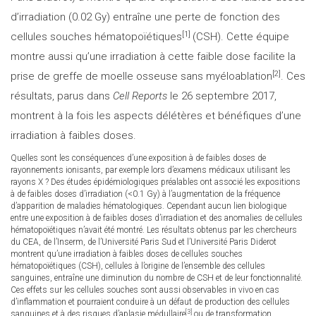
d’irradiation (0.02 Gy) entraîne une perte de fonction des
[1]
cellules souches hématopoïétiques
(CSH). Cette équipe
montre aussi qu’une irradiation à cette faible dose facilite la
[2]
prise de greffe de moelle osseuse sans myéloablation
. Ces
résultats, parus dans
Cell Reports
le 26 septembre 2017,
montrent à la fois les aspects délétères et bénéfiques d’une
irradiation à faibles doses.
Quelles sont les conséquences d’une exposition à de faibles doses de
rayonnements ionisants, par exemple lors d’examens médicaux utilisant les
rayons X ? Des études épidémiologiques préalables ont associé les expositions
à de faibles doses d’irradiation (<0.1 Gy) à l’augmentation de la fréquence
d’apparition de maladies hématologiques. Cependant aucun lien biologique
entre une exposition à de faibles doses d’irradiation et des anomalies de cellules
hématopoïétiques n’avait été montré. Les résultats obtenus par les chercheurs
du CEA, de l’Inserm, de l’Université Paris Sud et l’Université Paris Diderot
montrent qu’une irradiation à faibles doses de cellules souches
hématopoïétiques (CSH), cellules à l’origine de l’ensemble des cellules
sanguines, entraîne une diminution du nombre de CSH et de leur fonctionnalité.
Ces effets sur les cellules souches sont aussi observables in vivo en cas
d’inflammation et pourraient conduire à un défaut de production des cellules
[3]
sanguines et à des risques d’aplasie médullaire
ou de transformation