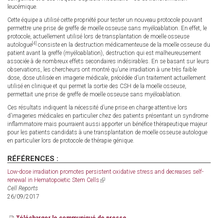
leucémique.
Cette équipe a utilisé cette propriété pour tester un nouveau protocole pouvant
permettre une prise de greffe de moelle osseuse sans myéloablation. En effet, le
protocole, actuellement utilisé lors de transplantation de moelle osseuse
[4]
autologue
consiste en la destruction médicamenteuse de la moelle osseuse du
patient avant la greffe (myéloablation), destruction qui est malheureusement
associée à de nombreux effets secondaires indésirables. En se basant sur leurs
observations, les chercheurs ont montré qu’une irradiation à une très faible
dose, dose utilisée en imagerie médicale, précédée d’un traitement actuellement
utilisé en clinique et qui permet la sortie des CSH de la moelle osseuse,
permettait une prise de greffe de moelle osseuse sans myéloablation.
Ces résultats indiquent la nécessité d’une prise en charge attentive lors
d’imageries médicales en particulier chez des patients présentant un syndrome
inflammatoire mais pourraient aussi apporter un bénéfice thérapeutique majeur
pour les patients candidats à une transplantation de moelle osseuse autologue
en particulier lors de protocole de thérapie génique.
RÉFÉRENCES :
Low-dose irradiation promotes persistent oxidative stress and decreases self-
renewal in Hematopoietic Stem Cells
(link
Cell Reports
is
26/09/2017
external)