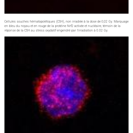
Cellules souches hématopoïétiques (CSH), non irradiée à la dose de 0,02 Gy. Marquage
en bleu du noyau et en rouge de la protéine Nrf2 activée et nucléaire, témoin de la
réponse de la CSH au stress oxydatif engendré par l'irradiation à 0.02 Gy.