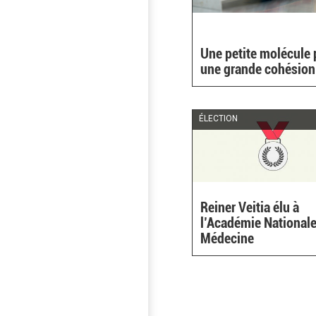
Une petite molécule 
une grande cohésion
ÉLECTION
Reiner Veitia élu à
l’Académie Nationale
Médecine