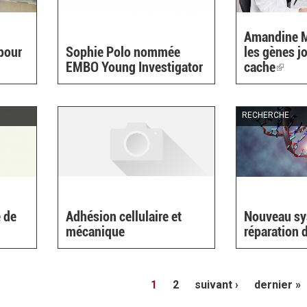
Amandine M
pour
Sophie Polo nommée
les gènes j
EMBO Young Investigator
cache
(link
is
exter
RECHERCHE
 de
Adhésion cellulaire et
Nouveau sy
mécanique
réparation 
1
2
suivant ›
dernier »