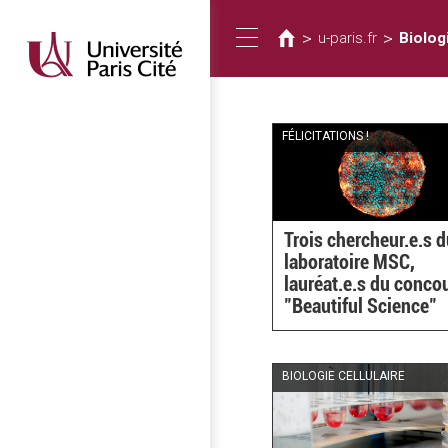
您
移
至
在
>
>
u-paris.fr
Biologi
Toggle
主
這
內
裡
容
navigation
FÉLICITATIONS !
Trois chercheur.e.s 
laboratoire MSC,
lauréat.e.s du conco
"Beautiful Science"
BIOLOGIE CELLULAIRE