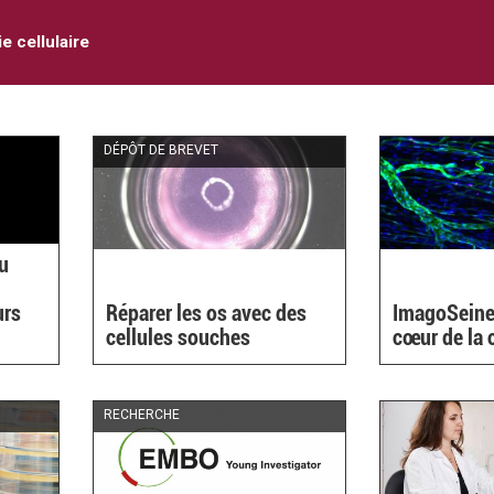
e cellulaire
DÉPÔT DE BREVET
du
urs
Réparer les os avec des
ImagoSeine
cellules souches
cœur de la 
RECHERCHE