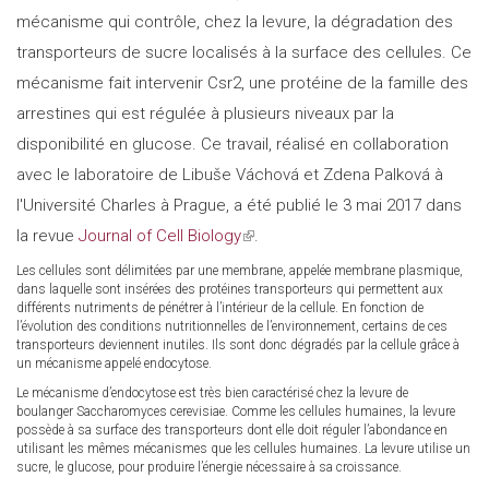
mécanisme qui contrôle, chez la levure, la dégradation des
transporteurs de sucre localisés à la surface des cellules. Ce
mécanisme fait intervenir Csr2, une protéine de la famille des
arrestines qui est régulée à plusieurs niveaux par la
disponibilité en glucose. Ce travail, réalisé en collaboration
avec le laboratoire de Libuše Váchová et Zdena Palková à
l'Université Charles à Prague, a été publié le 3 mai 2017 dans
la revue
Journal of Cell Biology
(link
.
is
Les cellules sont délimitées par une membrane, appelée membrane plasmique,
dans laquelle sont insérées des protéines transporteurs qui permettent aux
external)
différents nutriments de pénétrer à l’intérieur de la cellule. En fonction de
l’évolution des conditions nutritionnelles de l’environnement, certains de ces
transporteurs deviennent inutiles. Ils sont donc dégradés par la cellule grâce à
un mécanisme appelé endocytose.
Le mécanisme d’endocytose est très bien caractérisé chez la levure de
boulanger Saccharomyces cerevisiae. Comme les cellules humaines, la levure
possède à sa surface des transporteurs dont elle doit réguler l’abondance en
utilisant les mêmes mécanismes que les cellules humaines. La levure utilise un
sucre, le glucose, pour produire l’énergie nécessaire à sa croissance.