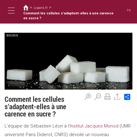
您
移
>
>
至
u-paris.fr
在
FR
主
Comment les cellules s’adaptent-elles à une carence
這
Toggle
內
en sucre ?
裡
容
BIOLOGIE
navigation
Sh
Comment les cellules
s’adaptent-elles à une
carence en sucre ?
L’équipe de Sébastien Léon à l’
Institut Jacques Monod
(UMR
université Paris Diderot, CNRS) dévoile un nouveau