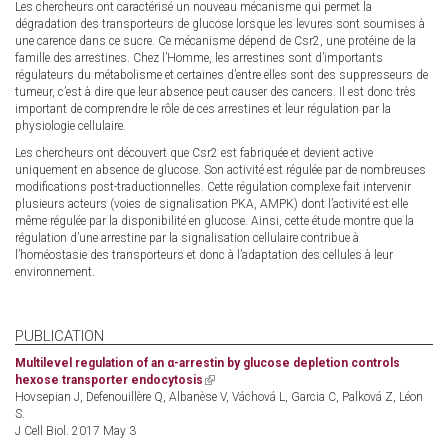
Les chercheurs ont caractérisé un nouveau mécanisme qui permet la
dégradation des transporteurs de glucose lorsque les levures sont soumises à
une carence dans ce sucre. Ce mécanisme dépend de Csr2, une protéine de la
famille des arrestines. Chez l’Homme, les arrestines sont d’importants
régulateurs du métabolisme et certaines d’entre elles sont des suppresseurs de
tumeur, c’est à dire que leur absence peut causer des cancers. Il est donc très
important de comprendre le rôle de ces arrestines et leur régulation par la
physiologie cellulaire.
Les chercheurs ont découvert que Csr2 est fabriquée et devient active
uniquement en absence de glucose. Son activité est régulée par de nombreuses
modifications post-traductionnelles. Cette régulation complexe fait intervenir
plusieurs acteurs (voies de signalisation PKA, AMPK) dont l’activité est elle
même régulée par la disponibilité en glucose. Ainsi, cette étude montre que la
régulation d’une arrestine par la signalisation cellulaire contribue à
l’homéostasie des transporteurs et donc à l’adaptation des cellules à leur
environnement.
PUBLICATION
Multilevel regulation of an α-arrestin by glucose depletion controls
hexose transporter endocytosis
(link
Hovsepian J, Defenouillère Q, Albanèse V, Váchová L, Garcia C, Palková Z, Léon
is
S.
external)
J Cell Biol. 2017 May 3