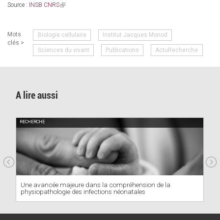
Source :
INSB CNRS
(link
is
external)
Mots
Biologie cellulaire
Institut Jacques Monod
clés >
Sciences du vivant
Publications
ActuRecherche
A lire aussi
RECHERCHE
Une avancée majeure dans la compréhension de la
physiopathologie des infections néonatales