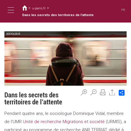
您
移
至
>
>
在
u-paris.fr
FR
主
這
Dans les secrets des territoires de l’attente
Toggle
內
裡
容
SOCIOLOGIE
navigation
Sh
Dans les secrets des
territoires de l’attente
Pendant quatre ans, le sociologue Dominique Vidal, membre
de l’UMR
Unité de recherche Migrations et société
(URMIS), a
participé au programme de recherche ANR TERRIAT, dédié à