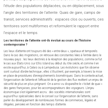
l’étude des populations déplacées, ou en déplacement, sous
l’angle des territoires de l’attente. Quais de gare, camps de
transit, services administratifs : espaces clos ou ouverts, ces
territoires sont multiformes et reformulent le rapport entre
l’espace et le temps.
Les territoires de l’attente ont-ils évolué au cours de l’histoire
contemporaine ?
Les lieux d’attente ont toujours été des « entre-deux », spatiaux et temporels.
Dans le cas des migrations, on retrouve des constantes liées à l’entrée dans le
nouveau pays : les lieux destinés à la réception des populations, comme ce fut
le cas aux États-Unis sur Ellis Island au début du XXe siècle, et comme il en
existe aujourd’hui, à Calais ou à Lampedusa. Les évolutions que l’on observe
sont surtout d’ordre technique ; elles s’illustrent, par exemple, à travers la mise
en place de procédures d’enregistrements biométriques. Dans le contexte actuel,
l’organisation de l’attente et l’efficacité de la gestion des flux revêtent un enjeu de
sécurité de plus en plus prégnant. On a ainsi vu disparaître le « ticket de quai »
des gares françaises, pour les accompagnateurs des voyageurs. L’enjeu
économique s’est également accru : des sociétés internationales sont
aujourd’hui spécialisées dans le conseil sur l’organisation de l’attente, sans
parler du développement de nombreuses formes de commerces, légales et
illégales, pensées en fonction des temps d’attente.