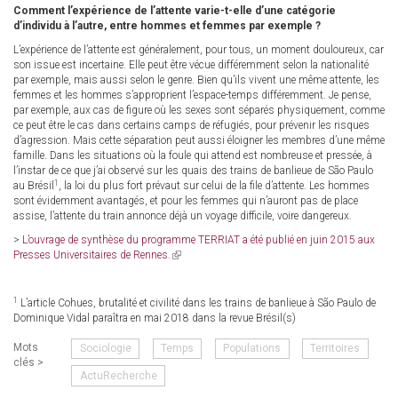
Comment l’expérience de l’attente varie-t-elle d’une catégorie
d’individu à l’autre, entre hommes et femmes par exemple ?
L’expérience de l’attente est généralement, pour tous, un moment douloureux, car
son issue est incertaine. Elle peut être vécue différemment selon la nationalité
par exemple, mais aussi selon le genre. Bien qu’ils vivent une même attente, les
femmes et les hommes s’approprient l’espace-temps différemment. Je pense,
par exemple, aux cas de figure où les sexes sont séparés physiquement, comme
ce peut être le cas dans certains camps de réfugiés, pour prévenir les risques
d’agression. Mais cette séparation peut aussi éloigner les membres d’une même
famille. Dans les situations où la foule qui attend est nombreuse et pressée, à
l’instar de ce que j’ai observé sur les quais des trains de banlieue de São Paulo
1
au Brésil
, la loi du plus fort prévaut sur celui de la file d’attente. Les hommes
sont évidemment avantagés, et pour les femmes qui n’auront pas de place
assise, l’attente du train annonce déjà un voyage difficile, voire dangereux.
>
L’ouvrage de synthèse du programme TERRIAT a été publié en juin 2015 aux
Presses Universitaires de Rennes.
(link
is
external)
1
L’article Cohues, brutalité et civilité dans les trains de banlieue à São Paulo de
Dominique Vidal paraîtra en mai 2018 dans la revue Brésil(s)
Mots
Sociologie
Temps
Populations
Territoires
clés >
ActuRecherche