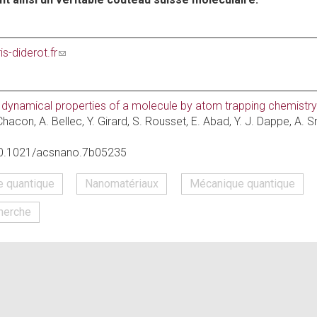
s-diderot.fr
(link
sends
e-
mail)
d dynamical properties of a molecule by atom trapping chemistr
Chacon, A. Bellec, Y. Girard, S. Rousset, E. Abad, Y. J. Dappe, A.
10.1021/acsnano.7b05235
 quantique
Nanomatériaux
Mécanique quantique
herche