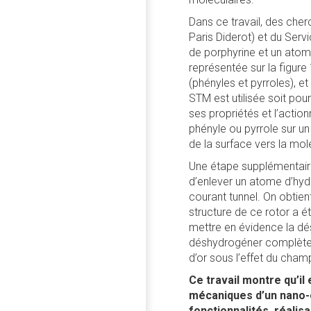
Dans ce travail, des che
Paris Diderot) et du Ser
de porphyrine et un atome
représentée sur la figur
(phényles et pyrroles), 
STM est utilisée soit pou
ses propriétés et l’actio
phényle ou pyrrole sur un
de la surface vers la mol
Une étape supplémentaire
d’enlever un atome d’hyd
courant tunnel. On obtient
structure de ce rotor a é
mettre en évidence la dés
déshydrogéner complèteme
d’or sous l’effet du cham
Ce travail montre qu’il
mécaniques d’un nano-o
fonctionnalités, réalis