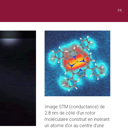
FR
Image STM (conductance) de
2.8 nm de côté d’un rotor
moléculaire construit en insérant
un atome d’or au centre d’une