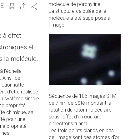
molécule de porphyrine.
Share
La structure calculée de la
molécule a été superposé à
l’image.
 à effet
ctroniques et
s la molécule.
 l’échelle
 Ainsi, de
ctionnalité
nt d’être réalisée
Séquence de 106 images STM
 un système simple
de 7 nm de côté montrant la
une propriété
rotation du rotor moléculaire
ité chimique, sa
sous l’effet d’un courant
cité pour une
d’électrons tunnel.
une propriété
Les trois points blancs en bas
hines
de l’image sont des atomes d’or.