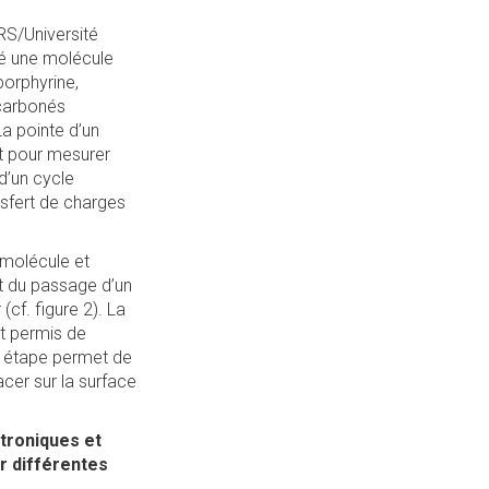
S/Université
sé une molécule
porphyrine,
 carbonés
a pointe d’un
it pour mesurer
 d’un cycle
nsfert de charges
 molécule et
et du passage d’un
(cf. figure 2). La
nt permis de
le étape permet de
cer sur la surface
ctroniques et
r différentes