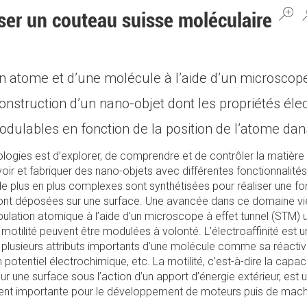
er un couteau suisse moléculaire
n atome et d’une molécule à l’aide d’un microscope
onstruction d’un nano-objet dont les propriétés éle
ulables en fonction de la position de l’atome dan
logies est d’explorer, de comprendre et de contrôler la matière à
ir et fabriquer des nano-objets avec différentes fonctionnalités.
plus en plus complexes sont synthétisées pour réaliser une fon
s sont déposées sur une surface. Une avancée dans ce domaine vie
pulation atomique à l’aide d’un microscope à effet tunnel (STM)
la motilité peuvent être modulées à volonté. L’électroaffinité est 
 plusieurs attributs importants d’une molécule comme sa réactiv
 potentiel électrochimique, etc. La motilité, c’est-à-dire la capa
r une surface sous l’action d’un apport d’énergie extérieur, est 
ent importante pour le développement de moteurs puis de mac