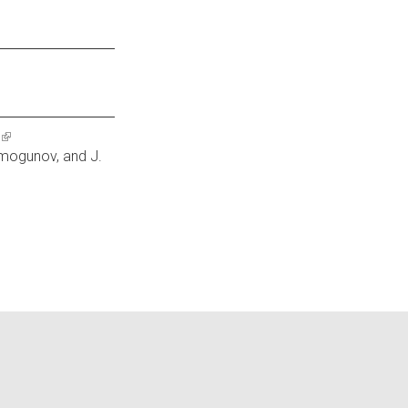
y
(link
 Smogunov, and J.
is
external)