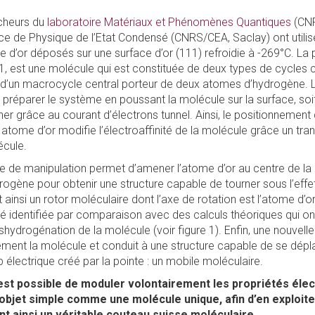
rcheurs du
laboratoire Matériaux et Phénomènes Quantiques
(CNR
vice de Physique de l’Etat Condensé (CNRS/CEA, Saclay) ont utili
 d’or déposés sur une surface d’or (111) refroidie à -269°C. La 
e 1, est une molécule qui est constituée de deux types de cycles
et d’un macrocycle central porteur de deux atomes d’hydrogène. L
r préparer le système en poussant la molécule sur la surface, so
nner grâce au courant d’électrons tunnel. Ainsi, le positionnement
 atome d’or modifie l’électroaffinité de la molécule grâce un tra
écule.
 de manipulation permet d’amener l’atome d’or au centre de la
rogène pour obtenir une structure capable de tourner sous l’eff
 ainsi un rotor moléculaire dont l’axe de rotation est l’atome d’or 
té identifiée par comparaison avec des calculs théoriques qui o
hydrogénation de la molécule (voir figure 1). Enfin, une nouvel
nt la molécule et conduit à une structure capable de se dépla
p électrique créé par la pointe : un mobile moléculaire.
 est possible de moduler volontairement les propriétés éle
bjet simple comme une molécule unique, afin d’en exploite
ant ainsi un véritable couteau suisse moléculaire.