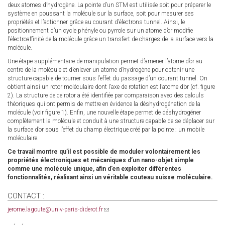
deux atomes d’hydrogène. La pointe d’un STM est utilisée soit pour préparer le
système en poussant la molécule sur la surface, soit pour mesurer ses
propriétés et l’actionner grâce au courant d’électrons tunnel. Ainsi, le
positionnement d’un cycle phényle ou pyrrole sur un atome d’or modifie
l’électroaffinité de la molécule grâce un transfert de charges de la surface vers la
molécule.
Une étape supplémentaire de manipulation permet d’amener l’atome d’or au
centre de la molécule et d’enlever un atome d’hydrogène pour obtenir une
structure capable de tourner sous l’effet du passage d’un courant tunnel. On
obtient ainsi un rotor moléculaire dont l’axe de rotation est l’atome d’or (cf. figure
2). La structure de ce rotor a été identifiée par comparaison avec des calculs
théoriques qui ont permis de mettre en évidence la déshydrogénation de la
molécule (voir figure 1). Enfin, une nouvelle étape permet de déshydrogéner
complètement la molécule et conduit à une structure capable de se déplacer sur
la surface d’or sous l’effet du champ électrique créé par la pointe : un mobile
moléculaire.
Ce travail montre qu’il est possible de moduler volontairement les
propriétés électroniques et mécaniques d’un nano-objet simple
comme une molécule unique, afin d’en exploiter différentes
fonctionnalités, réalisant ainsi un véritable couteau suisse moléculaire.
CONTACT :
jerome.lagoute@univ-paris-diderot.fr
(link
sends