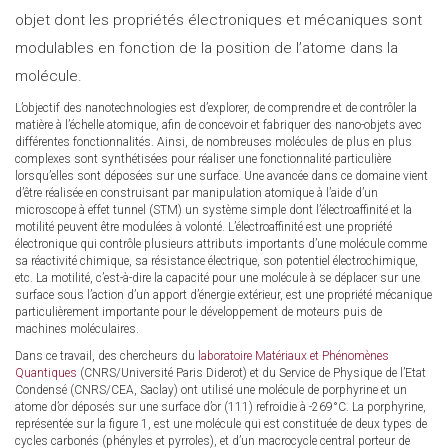
objet dont les propriétés électroniques et mécaniques sont
modulables en fonction de la position de l’atome dans la
molécule.
L’objectif des nanotechnologies est d’explorer, de comprendre et de contrôler la
matière à l’échelle atomique, afin de concevoir et fabriquer des nano-objets avec
différentes fonctionnalités. Ainsi, de nombreuses molécules de plus en plus
complexes sont synthétisées pour réaliser une fonctionnalité particulière
lorsqu’elles sont déposées sur une surface. Une avancée dans ce domaine vient
d’être réalisée en construisant par manipulation atomique à l’aide d’un
microscope à effet tunnel (STM) un système simple dont l’électroaffinité et la
motilité peuvent être modulées à volonté. L’électroaffinité est une propriété
électronique qui contrôle plusieurs attributs importants d’une molécule comme
sa réactivité chimique, sa résistance électrique, son potentiel électrochimique,
etc. La motilité, c’est-à-dire la capacité pour une molécule à se déplacer sur une
surface sous l’action d’un apport d’énergie extérieur, est une propriété mécanique
particulièrement importante pour le développement de moteurs puis de
machines moléculaires.
Dans ce travail, des chercheurs du
laboratoire Matériaux et Phénomènes
Quantiques
(CNRS/Université Paris Diderot) et du Service de Physique de l’Etat
Condensé (CNRS/CEA, Saclay) ont utilisé une molécule de porphyrine et un
atome d’or déposés sur une surface d’or (111) refroidie à -269°C. La porphyrine,
représentée sur la figure 1, est une molécule qui est constituée de deux types de
cycles carbonés (phényles et pyrroles), et d’un macrocycle central porteur de