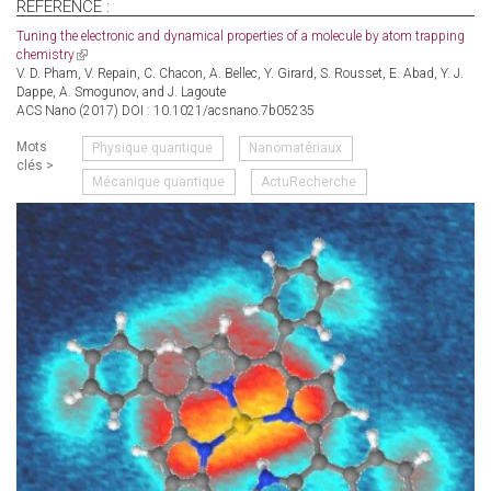
e-
RÉFÉRENCE :
mail)
Tuning the electronic and dynamical properties of a molecule by atom trapping
chemistry
(link
V. D. Pham, V. Repain, C. Chacon, A. Bellec, Y. Girard, S. Rousset, E. Abad, Y. J.
is
Dappe, A. Smogunov, and J. Lagoute
external)
ACS Nano (2017) DOI : 10.1021/acsnano.7b05235
Mots
Physique quantique
Nanomatériaux
clés >
Mécanique quantique
ActuRecherche