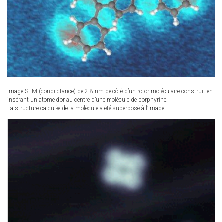
Image STM (conductance) de 2.8 nm de côté d’un rotor moléculaire construit en
insérant un atome d’or au centre d’une molécule de porphyrine.
La structure calculée de la molécule a été superposé à l’image.