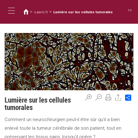
您
移
至
在
FR
>
>
u-paris.fr
Lumière sur les cellules tumorales
主
這
Toggle
內
裡
容
navigation
Sh
Lumière sur les cellules
tumorales
Comment un neurochirurgien peut-il être sûr qu'il a bien
enlevé toute la tumeur cérébrale de son patient, tout en
préservant les tissus sains, lorsqu'il opère ?