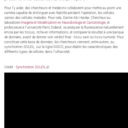
Pour l'y aider, des chercheurs et médecins collaborent pour mettre au point une
caméra capable de distinguer avec fiabilité pendant l'opération, les cellules
saines des cellules malades. Pour cela, Darine Abi Haidar, Chercheur au
laboratoire
Imagerie et Modélisation en Neurobiologie et Cancérologie
, et
professeure à l'université Paris Diderot, va analyser la fluorescence naturellement
émise par les tissus, riche en informations, et comparer le résultat à une banque
de données, avant de donner son verdict final : tissu sain ou tissu tumoral. Pour
constituer cette base de données, les chercheurs viennent, entre autres, au
synchrotron SOLEIL, sur la ligne DISCO, pour établir les caractéristiques des
différents types de cellules dans l'ultraviolet.
Crédit :
Synchrotron SOLEIL
(link
is
external)