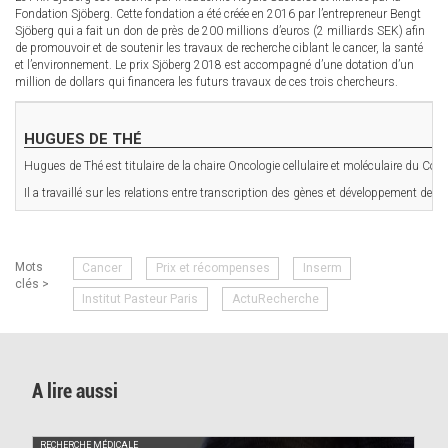
Fondation Sjöberg. Cette fondation a été créée en 2016 par l’entrepreneur Bengt
Sjöberg qui a fait un don de près de 200 millions d’euros (2 milliards SEK) afin
de promouvoir et de soutenir les travaux de recherche ciblant le cancer, la santé
et l’environnement. Le prix Sjöberg 2018 est accompagné d’une dotation d’un
million de dollars qui financera les futurs travaux de ces trois chercheurs.
HUGUES DE THÉ
Hugues de Thé est titulaire de la chaire Oncologie cellulaire et moléculaire du Collè
Il a travaillé sur les relations entre transcription des gènes et développement des
Mots
Cancer
Prix et récompenses
Inserm
clés >
Institut Pasteur Paris
ActuRecherche
A lire aussi
RECHERCHE MÉDICALE