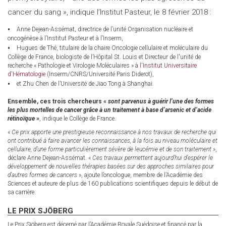
cancer du sang », indique l’Institut Pasteur, le 8 février 2018 :
Anne Dejean-Assémat, directrice de l’unité Organisation nucléaire et
oncogénèse à l’Institut Pasteur et à l’Inserm,
Hugues de Thé, titulaire de la chaire Oncologie cellulaire et moléculaire du
Collège de France, biologiste de l’Hôpital St. Louis et Directeur de l'unité de
recherche « Pathologie et Virologie Moléculaires » à
l'Institut Universitaire
d'Hématologie
(Inserm/CNRS/Université Paris Diderot),
et Zhu Chen de l’Université de Jiao Tong à Shanghai.
Ensemble, ces trois chercheurs «
sont parvenus à guérir l’une des formes
les plus mortelles de cancer grâce à un traitement à base d’arsenic et d’acide
rétinoïque
»
, indique le Collège de France.
«
Ce prix apporte une prestigieuse reconnaissance à nos travaux de recherche qui
ont contribué à faire avancer les connaissances, à la fois au niveau moléculaire et
cellulaire, d’une forme particulièrement sévère de leucémie et de son traitement
»,
déclare Anne Dejean-Assémat. «
Ces travaux permettent aujourd’hui d’espérer le
développement de nouvelles thérapies basées sur des approches similaires pour
d’autres formes de cancers
», ajoute l’oncologue, membre de l’Académie des
Sciences et auteure de plus de 160 publications scientifiques depuis le début de
sa carrière.
LE PRIX SJÖBERG
Le Prix Sjöberg est décerné par l’Académie Royale Suédoise et financé par la