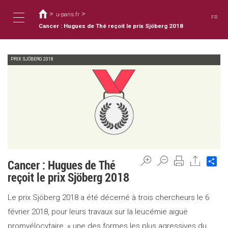
You
Skip
to
>
>
are
u-paris.fr
FR
main
here
Cancer : Hugues de Thé reçoit le prix Sjöberg 2018
Toggle
content
PRIX SJÖBERG 2018
navigation
Sh
Cancer : Hugues de Thé
reçoit le prix Sjöberg 2018
Le prix Sjöberg 2018 a été décerné à trois chercheurs le 6
février 2018, pour leurs travaux sur la leucémie aiguë
promyélocytaire, « une des formes les plus agressives du