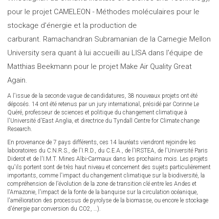
pour le projet CAMELEON - Méthodes moléculaires pour le
stockage d'énergie et la production de
carburant. Ramachandran Subramanian de la Carnegie Mellon
University sera quant à lui accueilli au LISA dans l'équipe de
Matthias Beekmann pour le projet Make Air Quality Great
Again.
A l'issue de la seconde vague de candidatures, 38 nouveaux projets ont été
déposés. 14 ont été retenus par un jury international, présidé par Corinne Le
Quéré, professeur de sciences et politique du changement climatique à
l'Université d'East Anglia, et directrice du Tyndall Centre for Climate change
Research.
En provenance de 7 pays différents, ces 14 lauréats viendront rejoindre les
laboratoires du C.N.R.S., de l'I.R.D., du C.E.A., de l'IRSTEA, de l'Université Paris
Diderot et de l'I.M.T. Mines Albi-Carmaux dans les prochains mois. Les projets
qu'ils portent sont de très haut niveau et concernent des sujets particulièrement
importants, comme l'impact du changement climatique sur la biodiversité, la
compréhension de l'évolution de la zone de transition clé entre les Andes et
l'Amazonie, l'impact de la fonte de la banquise sur la circulation océanique,
l'amélioration des processus de pyrolyse de la biomasse, ou encore le stockage
d'énergie par conversion du CO2, …).