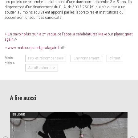
Les projets de recherche lauréats sont d'une durée comprise entre 3 et 5 ans. Ils
disposeront d'un financement du P.I.A. de 500 à 750 k€, qui s'ajoutera à un
soutien au moins équivalent apporté par les laboratoires et institutions qui
accueilleront chacun des candidats.
e
> En savoir plus sur la 2
vague de l'appel à candidatures Make our planet great
again
(link
is
> www.makeourplanetgreatagain.fr
(link
external)
is
Mots
Prix et récompenses
Environnement
climat
external)
clés >
ActuRecherche
A lire aussi
EN LIGNE